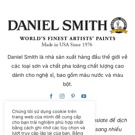
Daniel Smith là nhà sản xuất hàng đầu thế giới về
các loại sơn và chất pha loãng chất lượng cao
dành cho nghệ sĩ, bao gồm màu nước và màu
bột.
Chúng tôi sử dụng cookie trên
trang web của mình để cung cấp
Trang web này sử dụng Google Translate để dịch
cho bạn trải nghiệm phù hợp nhất
bằng cách ghi nhớ các tùy chọn và
nội dung ngay lập tức và tự động sang nhiều
lượt truy cập lặp lại của bạn. Bằng