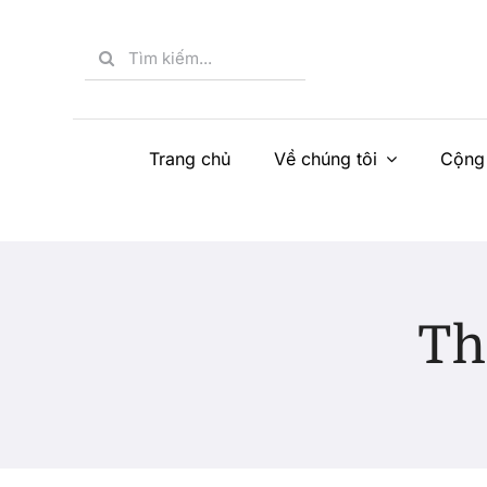
Skip
to
Search
content
for:
Trang chủ
Về chúng tôi
Cộng
Th