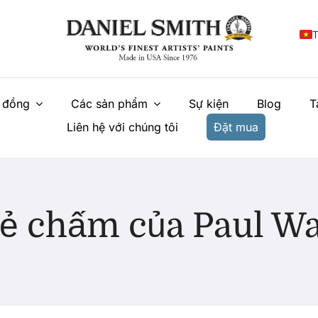
T
E
 đồng
Các sản phẩm
Sự kiện
Blog
T
F
Liên hệ với chúng tôi
Đặt mua
I
E
N
ẻ chấm của Paul W
У