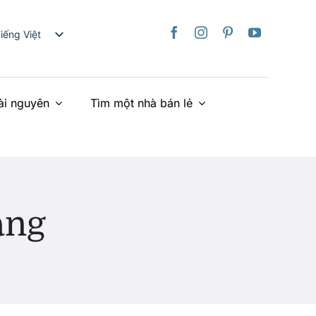
iếng Việt
nglish
日本語
ài nguyên
Tìm một nhà bán lẻ
rançais
taliano
Deutsch
spañol
ederlands
ang
країнська
简体中文
繁體中文