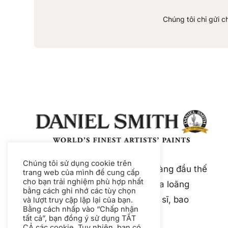
Chúng tôi chỉ gửi c
Chúng tôi sử dụng cookie trên
Daniel Smith là nhà sản xuất hàng đầu thế
trang web của mình để cung cấp
cho bạn trải nghiệm phù hợp nhất
giới về các loại sơn và chất pha loãng
bằng cách ghi nhớ các tùy chọn
chất lượng cao dành cho nghệ sĩ, bao
và lượt truy cập lặp lại của bạn.
Bằng cách nhấp vào “Chấp nhận
gồm màu nước và màu bột.
tất cả”, bạn đồng ý sử dụng TẤT
CẢ các cookie. Tuy nhiên, bạn có