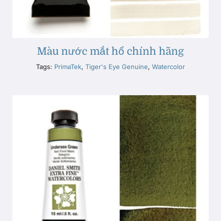
Màu nước mắt hổ chính hãng
Tags:
PrimaTek
,
Tiger's Eye Genuine
,
Watercolor