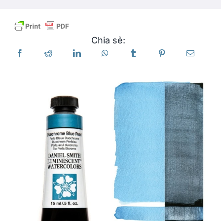
Các sản phẩm
Chia sẻ:
Sự kiện
Blog
Tài nguyên
Tìm một nhà bán lẻ
Liên hệ với chúng tôi
Đặt mua