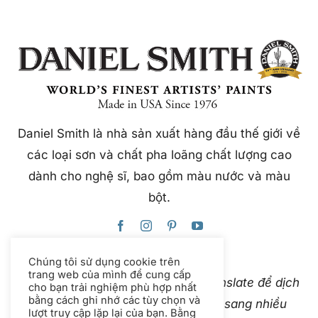
Daniel Smith là nhà sản xuất hàng đầu thế giới về
các loại sơn và chất pha loãng chất lượng cao
dành cho nghệ sĩ, bao gồm màu nước và màu
bột.
Chúng tôi sử dụng cookie trên
trang web của mình để cung cấp
Trang web này sử dụng Google Translate để dịch
cho bạn trải nghiệm phù hợp nhất
bằng cách ghi nhớ các tùy chọn và
nội dung ngay lập tức và tự động sang nhiều
lượt truy cập lặp lại của bạn. Bằng