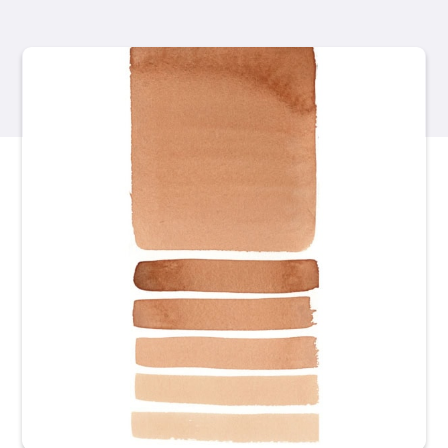
Các sản phẩm
Sự kiện
Blog
Tài nguyên
Tìm một nhà bán lẻ
Liên hệ với chúng tôi
Đặt mua