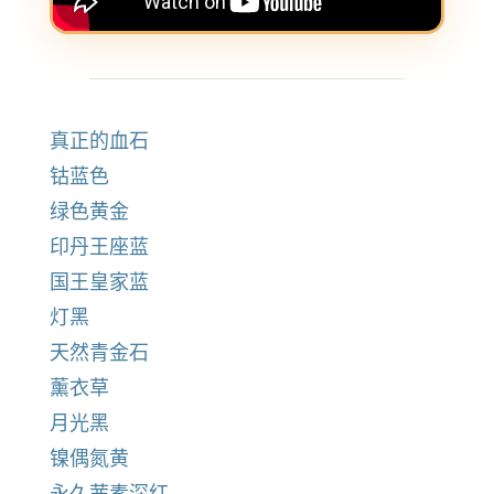
真正的血石
钴蓝色
绿色黄金
印丹王座蓝
国王皇家蓝
灯黑
天然青金石
薰衣草
月光黑
镍偶氮黄
永久茜素深红