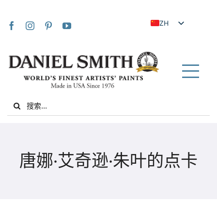
Skip
to
ZH
content
EN
JA
FR
Tog
IT
Nav
Search
DE
for:
ES
NL
家
UK
唐娜·艾奇逊·朱叶的点卡
VI
关于我们
ZH_TW
社区