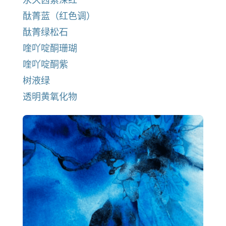
酞菁蓝（红色调）
酞菁绿松石
喹吖啶酮珊瑚
喹吖啶酮紫
树液绿
透明黄氧化物