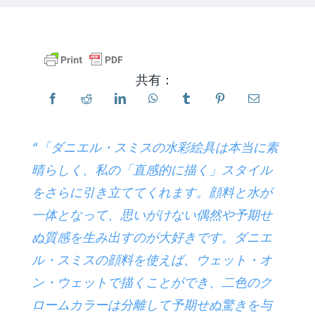
製品
共有：
イベント
ブログ
“「ダニエル・スミスの水彩絵具は本当に素
晴らしく、私の「直感的に描く」スタイル
リソース
をさらに引き立ててくれます。顔料と水が
一体となって、思いがけない偶然や予期せ
販売店を探す
ぬ質感を生み出すのが大好きです。ダニエ
ル・スミスの顔料を使えば、ウェット・オ
お問い合わせ
ン・ウェットで描くことができ、二色のク
ロームカラーは分離して予期せぬ驚きを与
購読する