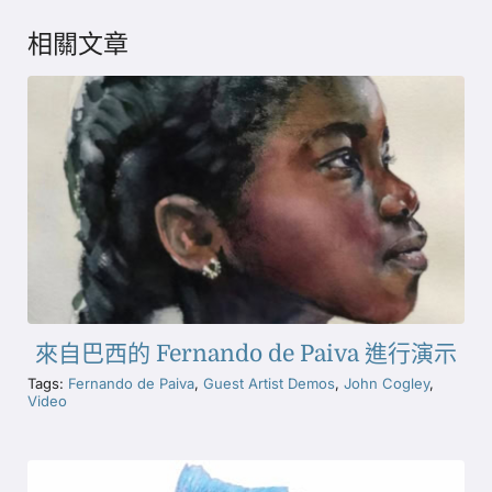
相關文章
來自巴西的 Fernando de Paiva 進行演示
Tags:
Fernando de Paiva
,
Guest Artist Demos
,
John Cogley
,
Video