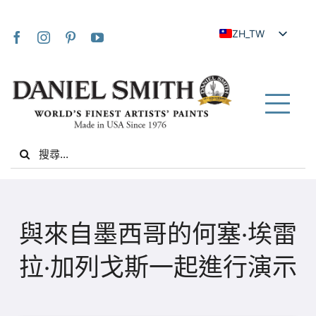
Skip
to
ZH_TW
content
EN
JA
FR
Tog
IT
Nav
Search
DE
for:
ES
NL
家
UK
與來自墨西哥的何塞·埃雷
VI
關於我們
拉·加列戈斯一起進行演示
ZH
社群