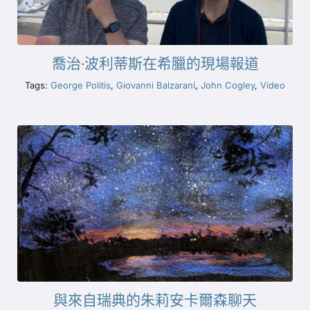
喬治·波利蒂斯在希臘的現場報道
Tags:
George Politis
,
Giovanni Balzarani
,
John Cogley
,
Video
與來自瑞典的朱莉安卡爾森聊天