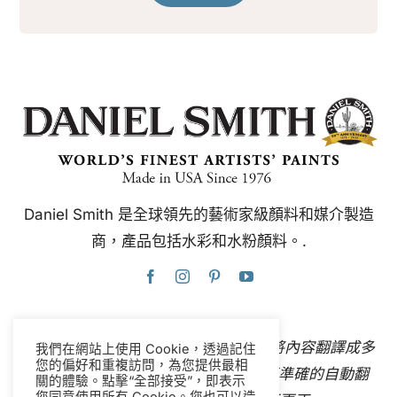
Daniel Smith 是全球領先的藝術家級顏料和媒介製造
商，產品包括水彩和水粉顏料。.
本網站使用Google翻譯，可即時自動將內容翻譯成多
我們在網站上使用 Cookie，透過記住
您的偏好和重複訪問，為您提供最相
種語言。
聯絡我們
如果您發現任何不準確的自動翻
關的體驗。點擊“全部接受”，即表示