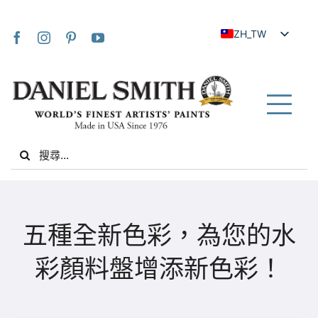
Skip
to
ZH_TW
content
EN
JA
FR
Tog
IT
Nav
Search
DE
for:
ES
NL
家
UK
五種全新色彩，為您的水
VI
關於我們
彩顏料盤增添新色彩！
ZH
社群