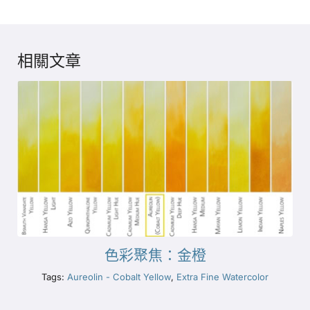
相關文章
色彩聚焦：金橙
Tags:
Aureolin - Cobalt Yellow
,
Extra Fine Watercolor