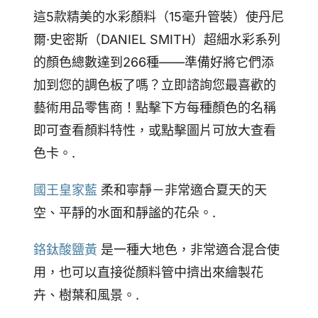
這5款精美的水彩顏料（15毫升管裝）使丹尼
爾·史密斯（DANIEL SMITH）超細水彩系列
的顏色總數達到266種——準備好將它們添
加到您的調色板了嗎？立即諮詢您最喜歡的
藝術用品零售商！點擊下方每種顏色的名稱
即可查看顏料特性，或點擊圖片可放大查看
色卡。.
國王皇家藍
柔和寧靜－非常適合夏天的天
空、平靜的水面和靜謐的花朵。.
鉻鈦酸鹽黃
是一種大地色，非常適合混合使
用，也可以直接從顏料管中擠出來繪製花
卉、樹葉和風景。.