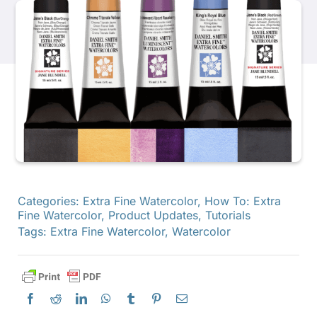
產品
活動
部落格
資源
Categories:
Extra Fine Watercolor
,
How To: Extra
Fine Watercolor
,
Product Updates
,
Tutorials
尋找零售商
Tags:
Extra Fine Watercolor
,
Watercolor
聯絡我們
訂閱