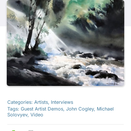
Produkte
Veranstaltungen
Blog
Ressourcen
Händler finden
Categories:
Artists
,
Interviews
Tags:
Guest Artist Demos
,
John Cogley
,
Michael
Kontaktieren Sie uns
Solovyev
,
Video
Abonnieren