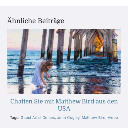
Ähnliche Beiträge
Chatten Sie mit Matthew Bird aus den
USA
Tags:
Guest Artist Demos
,
John Cogley
,
Matthew Bird
,
Video