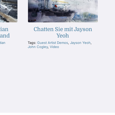
ian
Chatten Sie mit Jayson
land
Yeoh
tian
Tags:
Guest Artist Demos
,
Jayson Yeoh
,
John Cogley
,
Video