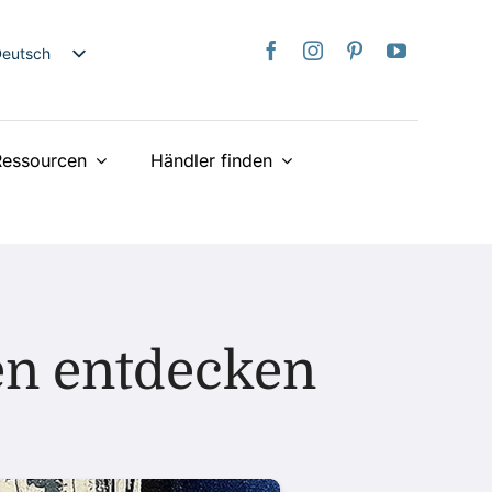
Deutsch
nglish
日本語
Ressourcen
Händler finden
rançais
taliano
spañol
ederlands
країнська
iếng Việt
en entdecken
简体中文
繁體中文