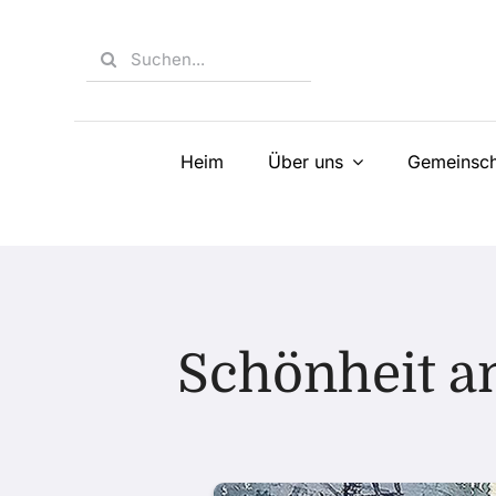
Skip
to
Search
content
for:
Heim
Über uns
Gemeinsch
Schönheit a