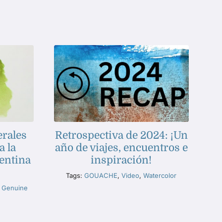
erales
Retrospectiva de 2024: ¡Un
a la
año de viajes, encuentros e
entina
inspiración!
Tags:
GOUACHE
,
Video
,
Watercolor
e Genuine