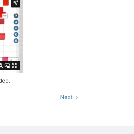
deo.
Next