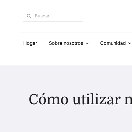
Skip
to
Search
content
for:
Hogar
Sobre nosotros
Comunidad
Cómo utilizar 