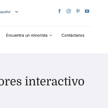
spañol
nglish
日本語
Encuentra un minorista
Contáctanos
rançais
taliano
Deutsch
ederlands
країнська
iếng Việt
res interactivo
简体中文
繁體中文