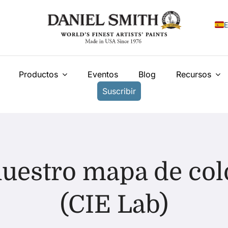
E
E
Productos
Eventos
Blog
Recursos
F
Suscribir
I
N
У
T
nuestro mapa de colo
(CIE Lab)