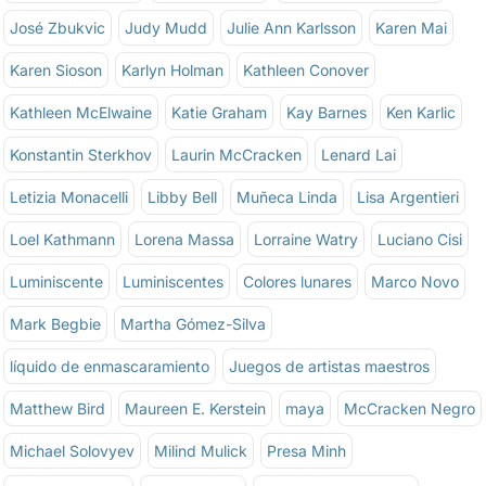
José Zbukvic
Judy Mudd
Julie Ann Karlsson
Karen Mai
Karen Sioson
Karlyn Holman
Kathleen Conover
Kathleen McElwaine
Katie Graham
Kay Barnes
Ken Karlic
Konstantin Sterkhov
Laurin McCracken
Lenard Lai
Letizia Monacelli
Libby Bell
Muñeca Linda
Lisa Argentieri
Loel Kathmann
Lorena Massa
Lorraine Watry
Luciano Cisi
Luminiscente
Luminiscentes
Colores lunares
Marco Novo
Mark Begbie
Martha Gómez-Silva
líquido de enmascaramiento
Juegos de artistas maestros
Matthew Bird
Maureen E. Kerstein
maya
McCracken Negro
Michael Solovyev
Milind Mulick
Presa Minh