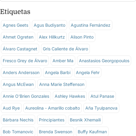
Etiquetas
Agnes Geets
Agus Budiyanto
Agustina Fernández
Ahmet Ogreten
Alex Hillkurtz
Alison Pinto
Álvaro Castagnet
Gris Caliente de Álvaro
Fresco Grey de Álvaro
Amber Ma
Anastasios Georgopoulos
Anders Andersson
Angela Barbi
Angela Fehr
Angus McEwan
Anna Marie Steffenson
Annie O'Brien Gonzales
Ashley Hawkes
Atul Panase
Aud Rye
Aureolina - Amarillo cobalto
Aña Tyulpanova
Bárbara Nechis
Principiantes
Besnik Xhemaili
Bob Tomanovic
Brenda Swenson
Buffy Kaufman