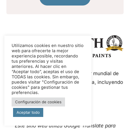
Utilizamos cookies en nuestro sitio
web para ofrecerte la mejor
experiencia posible, recordando
tus preferencias y visitas
anteriores. Al hacer clic en
“Aceptar todo”, aceptas el uso de
Daniel Smith es un fabricante líder mundial de
TODAS las cookies. Sin embargo,
pinturas y medios de calidad artística, incluyendo
puedes visitar "Configuración de
cookies" para gestionar tus
acuarelas y gouache.
preferencias.
Configuración de cookies
Aceptar todo
Este sitio web utiliza Google Translate para