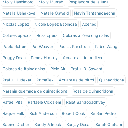
Molly Hashimoto
Molly Murrah
Resplandor de la luna
Natalia Ushakova
Natalie Oswald
Navin Tantanadaecha
Nicolás López
Nicole López Espinoza
Aceites
Colores opacos
Rosa ópera
Colores al óleo originales
Pablo Rubén
Pat Weaver
Paul J. Karlstrom
Pablo Wang
Peggy Dean
Penny Horsley
Acuarelas de perileno
Colores de ftalocianina
Plein Air
Prafull B. Sawant
Prafull Hudekar
PrimaTek
Acuarelas de pirrol
Quinacridona
Naranja quemada de quinacridona
Rosa de quinacridona
Rafael Pita
Raffaele Ciccaleni
Rajat Bandopadhyay
Raquel Falk
Rick Anderson
Robert Cook
Re San Pedro
Sabine Dreher
Sandy Allnock
Sanjay Desai
Sarah Graham