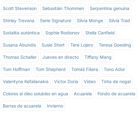
Scott Stevenson
Sebastián Thommen
Serpentina genuina
Shirley Trevena
Serie Signature
Silvia Monge
Silvia Trad
Sodalita auténtica
Sophie Rodionov
Stella Canfield
Susana Abundis
Susie Short
Tere Lojero
Teresa Goesling
Thomas Schaller
Jueves en directo
Tiffany Mang
Tom Hoffman
Tom Shepherd
Tomáš Fišera
Tono Ador
Valentyna Kefalianakis
Víctor Doria
Video
Tinta de nogal
Colores al óleo solubles en agua
Acuarela
Fondo de acuarela
Barras de acuarela
Invierno