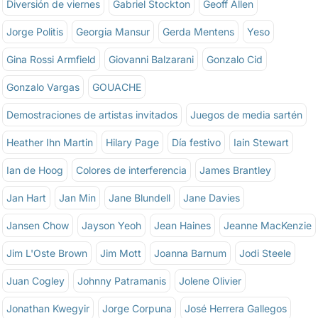
Diversión de viernes
Gabriel Stockton
Geoff Allen
Jorge Politis
Georgia Mansur
Gerda Mentens
Yeso
Gina Rossi Armfield
Giovanni Balzarani
Gonzalo Cid
Gonzalo Vargas
GOUACHE
Demostraciones de artistas invitados
Juegos de media sartén
Heather Ihn Martin
Hilary Page
Día festivo
Iain Stewart
Ian de Hoog
Colores de interferencia
James Brantley
Jan Hart
Jan Min
Jane Blundell
Jane Davies
Jansen Chow
Jayson Yeoh
Jean Haines
Jeanne MacKenzie
Jim L'Oste Brown
Jim Mott
Joanna Barnum
Jodi Steele
Juan Cogley
Johnny Patramanis
Jolene Olivier
Jonathan Kwegyir
Jorge Corpuna
José Herrera Gallegos