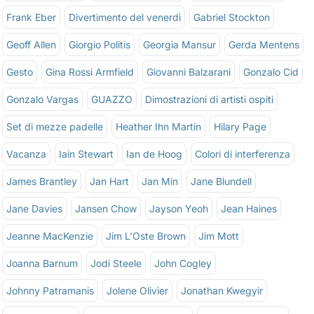
Frank Eber
Divertimento del venerdì
Gabriel Stockton
Geoff Allen
Giorgio Politis
Georgia Mansur
Gerda Mentens
Gesto
Gina Rossi Armfield
Giovanni Balzarani
Gonzalo Cid
Gonzalo Vargas
GUAZZO
Dimostrazioni di artisti ospiti
Set di mezze padelle
Heather Ihn Martin
Hilary Page
Vacanza
Iain Stewart
Ian de Hoog
Colori di interferenza
James Brantley
Jan Hart
Jan Min
Jane Blundell
Jane Davies
Jansen Chow
Jayson Yeoh
Jean Haines
Jeanne MacKenzie
Jim L'Oste Brown
Jim Mott
Joanna Barnum
Jodi Steele
John Cogley
Johnny Patramanis
Jolene Olivier
Jonathan Kwegyir