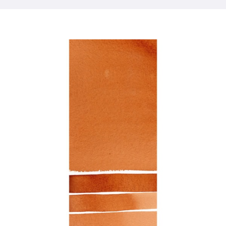
Libri
Eventi
Blog
Risorse
Trova un rivenditore
Contattaci
Iscriviti