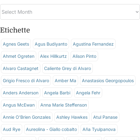
Etichette
Agnes Geets
Agus Budiyanto
Agustina Fernandez
Ahmet Ogreten
Alex Hillkurtz
Alison Pinto
Alvaro Castagnet
Caliente Grey di Alvaro
Grigio Fresco di Alvaro
Amber Ma
Anastasios Georgopoulos
Anders Anderson
Angela Barbi
Angela Fehr
Angus McEwan
Anna Marie Steffenson
Annie O'Brien Gonzales
Ashley Hawkes
Atul Panase
Aud Rye
Aureolina - Giallo cobalto
Aña Tyulpanova