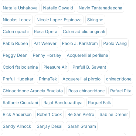
Natalia Ushakova
Natalie Oswald
Navin Tantanadaecha
Nicolas Lopez
Nicole Lopez Espinoza
Siringhe
Colori opachi
Rosa Opera
Colori ad olio originali
Pablo Ruben
Pat Weaver
Paolo J. Karlstrom
Paolo Wang
Peggy Dean
Penny Horsley
Acquerelli al perilene
Colori ftalocianina
Pleasure Air
Prafull B. Sawant
Prafull Hudekar
PrimaTek
Acquerelli al pirrolo
chinacridone
Chinacridone Arancia Bruciata
Rosa chinacridone
Rafael Pita
Raffaele Ciccolani
Rajat Bandopadhya
Raquel Falk
Rick Anderson
Robert Cook
Re San Pietro
Sabine Dreher
Sandy Allnock
Sanjay Desai
Sarah Graham