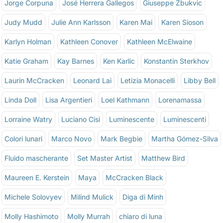
Jorge Corpuna
José Herrera Gallegos
Giuseppe Zbukvic
Judy Mudd
Julie Ann Karlsson
Karen Mai
Karen Sioson
Karlyn Holman
Kathleen Conover
Kathleen McElwaine
Katie Graham
Kay Barnes
Ken Karlic
Konstantin Sterkhov
Laurin McCracken
Leonard Lai
Letizia Monacelli
Libby Bell
Linda Doll
Lisa Argentieri
Loel Kathmann
Lorenamassa
Lorraine Watry
Luciano Cisi
Luminescente
Luminescenti
Colori lunari
Marco Novo
Mark Begbie
Martha Gómez-Silva
Fluido mascherante
Set Master Artist
Matthew Bird
Maureen E. Kerstein
Maya
McCracken Black
Michele Solovyev
Milind Mulick
Diga di Minh
Molly Hashimoto
Molly Murrah
chiaro di luna