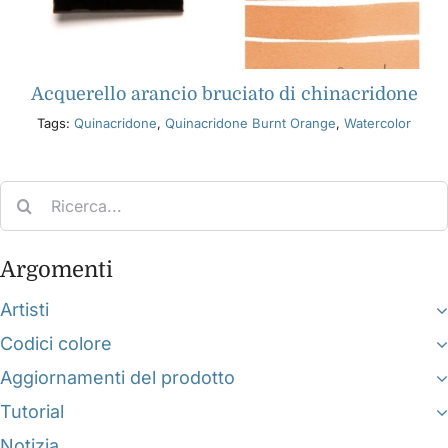
Acquerello arancio bruciato di chinacridone
Tags:
Quinacridone
,
Quinacridone Burnt Orange
,
Watercolor
Search
for:
Argomenti
Artisti
Codici colore
Aggiornamenti del prodotto
Tutorial
Notizia