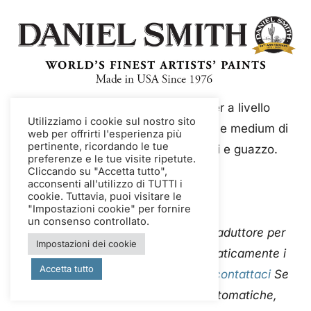
Daniel Smith è un'azienda leader a livello
Utilizziamo i cookie sul nostro sito
mondiale nella produzione di colori e medium di
web per offrirti l'esperienza più
pertinente, ricordando le tue
qualità artistica, tra cui acquerelli e guazzo.
preferenze e le tue visite ripetute.
Cliccando su "Accetta tutto",
acconsenti all'utilizzo di TUTTI i
cookie. Tuttavia, puoi visitare le
"Impostazioni cookie" per fornire
un consenso controllato.
Questo sito web utilizza Google Traduttore per
Impostazioni dei cookie
tradurre istantaneamente e automaticamente i
Accetta tutto
contenuti in più lingue. Per favore
contattaci
Se
riscontri errori nelle traduzioni automatiche,