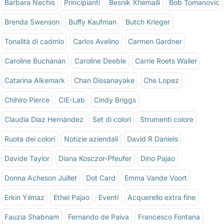
Barbara Nechis
Principianti
Besnik Xhemaili
Bob Tomanovic
Brenda Swenson
Buffy Kaufman
Butch Krieger
Tonalità di cadmio
Carlos Avelino
Carmen Gardner
Caroline Buchanan
Caroline Deeble
Carrie Roets Waller
Catarina Alkemark
Chan Dissanayake
Che Lopez
Chihiro Pierce
CIE-Lab
Cindy Briggs
Claudia Díaz Hernández
Set di colori
Strumenti colore
Ruota dei colori
Notizie aziendali
David R Daniels
Davide Taylor
Diana Kosczor-Pfeufer
Dino Pajao
Donna Acheson Juillet
Dot Card
Emma Vande Voort
Erkin Yılmaz
Ethel Pajao
Eventi
Acquerello extra fine
Fauzia Shabnam
Fernando de Paiva
Francesco Fontana