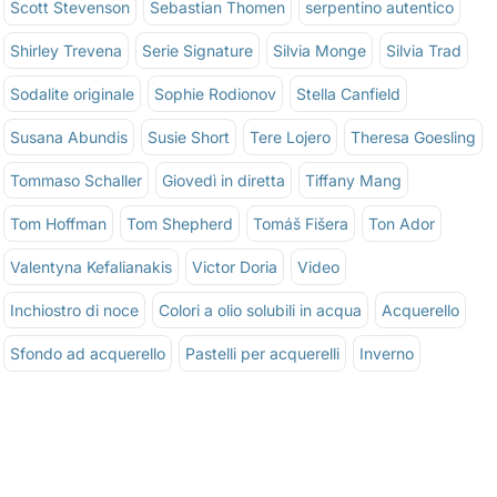
Scott Stevenson
Sebastian Thomen
serpentino autentico
Shirley Trevena
Serie Signature
Silvia Monge
Silvia Trad
Sodalite originale
Sophie Rodionov
Stella Canfield
Susana Abundis
Susie Short
Tere Lojero
Theresa Goesling
Tommaso Schaller
Giovedì in diretta
Tiffany Mang
Tom Hoffman
Tom Shepherd
Tomáš Fišera
Ton Ador
Valentyna Kefalianakis
Victor Doria
Video
Inchiostro di noce
Colori a olio solubili in acqua
Acquerello
Sfondo ad acquerello
Pastelli per acquerelli
Inverno