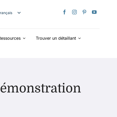
rançais
nglish
日本語
Ressources
Trouver un détaillant
taliano
Deutsch
spañol
ederlands
країнська
iếng Việt
émonstration
简体中文
繁體中文