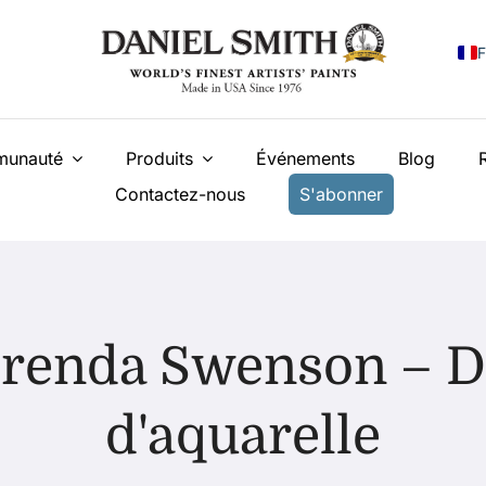
F
E
unauté
Produits
Événements
Blog
I
Contactez-nous
S'abonner
E
N
У
T
Brenda Swenson – D
d'aquarelle