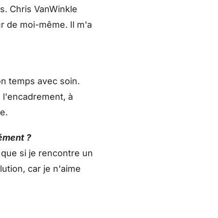
es. Chris VanWinkle
ur de moi-même. Il m'a
on temps avec soin.
à l'encadrement, à
e.
nément ?
 que si je rencontre un
ution, car je n'aime