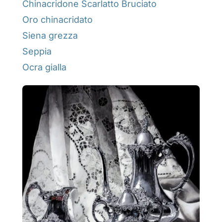
Chinacridone Scarlatto Bruciato
Oro chinacridato
Siena grezza
Seppia
Ocra gialla