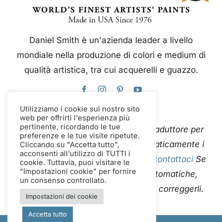
Daniel Smith è un'azienda leader a livello
mondiale nella produzione di colori e medium di
qualità artistica, tra cui acquerelli e guazzo.
Utilizziamo i cookie sul nostro sito
web per offrirti l'esperienza più
pertinente, ricordando le tue
Questo sito web utilizza Google Traduttore per
preferenze e le tue visite ripetute.
tradurre istantaneamente e automaticamente i
Cliccando su "Accetta tutto",
acconsenti all'utilizzo di TUTTI i
contenuti in più lingue. Per favore
contattaci
Se
cookie. Tuttavia, puoi visitare le
"Impostazioni cookie" per fornire
riscontri errori nelle traduzioni automatiche,
un consenso controllato.
segnalaceli in modo che possiamo correggerli.
Impostazioni dei cookie
Accetta tutto