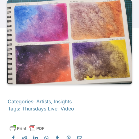
Libri
Eventi
Blog
Risorse
Trova un rivenditore
Categories:
Artists
,
Insights
Tags:
Thursdays Live
,
Video
Contattaci
Iscriviti