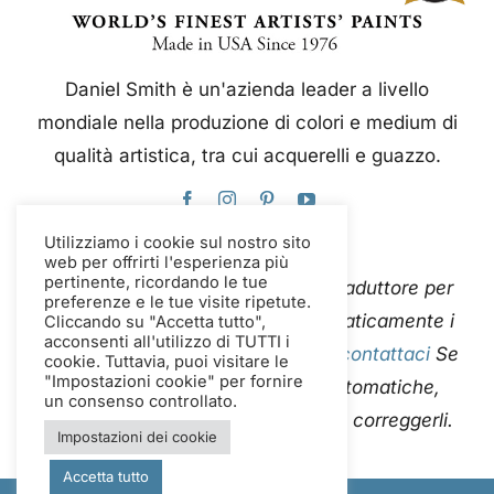
Daniel Smith è un'azienda leader a livello
mondiale nella produzione di colori e medium di
qualità artistica, tra cui acquerelli e guazzo.
Utilizziamo i cookie sul nostro sito
web per offrirti l'esperienza più
pertinente, ricordando le tue
Questo sito web utilizza Google Traduttore per
preferenze e le tue visite ripetute.
tradurre istantaneamente e automaticamente i
Cliccando su "Accetta tutto",
acconsenti all'utilizzo di TUTTI i
contenuti in più lingue. Per favore
contattaci
Se
cookie. Tuttavia, puoi visitare le
"Impostazioni cookie" per fornire
riscontri errori nelle traduzioni automatiche,
un consenso controllato.
segnalaceli in modo che possiamo correggerli.
Impostazioni dei cookie
Accetta tutto