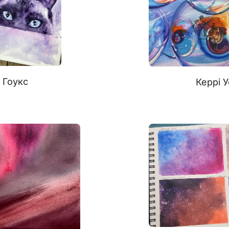
 Гоукс
Керрі 