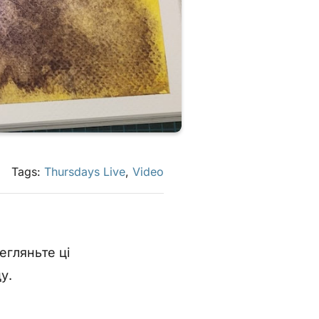
Tags:
Thursdays Live
,
Video
егляньте ці
у.