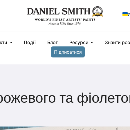
У
E
кти
Події
Блог
Ресурси
Знайти ро
F
Підписатися
I
E
N
T
ожевого та фіолето