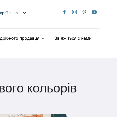
країнська
nglish
日本語
здрібного продавця
Зв'яжіться з нами
rançais
taliano
Deutsch
spañol
ederlands
iếng Việt
вого кольорів
简体中文
繁體中文