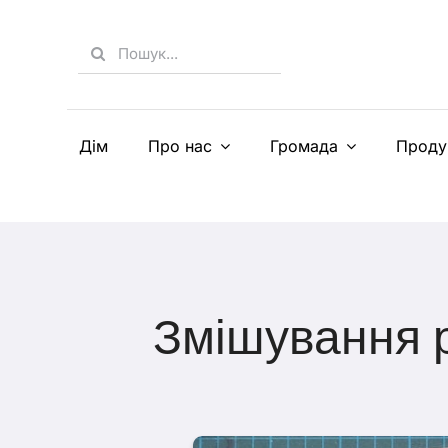
Skip
to
Search
content
for:
Дім
Про нас
Громада
Проду
Змішування р