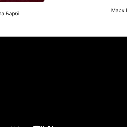
Марк 
а Барбі