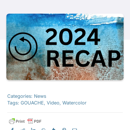
Libri
Eventi
Blog
Risorse
Trova un rivenditore
Categories:
News
Tags:
GOUACHE
,
Video
,
Watercolor
Contattaci
Iscriviti