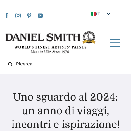
Skip
to
IT
content
EN
JA
FR
Tog
DE
Nav
Search
ES
for:
NL
UK
Casa
VI
Uno sguardo al 2024:
ZH
Chi siamo
un anno di viaggi,
ZH_TW
incontri e ispirazione!
Comunità