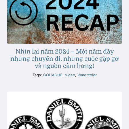
Nhìn lại năm 2024 – Một năm đầy
những chuyến đi, những cuộc gặp gỡ
và nguồn cảm hứng!
Tags:
GOUACHE
,
Video
,
Watercolor