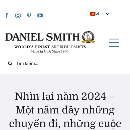
Skip
to
VI
content
EN
JA
FR
Tog
IT
Nav
Search
DE
for:
ES
NL
Trang chủ
UK
Nhìn lại năm 2024 –
ZH
Về chúng tôi
Một năm đầy những
ZH_TW
chuyến đi, những cuộc
Cộng đồng