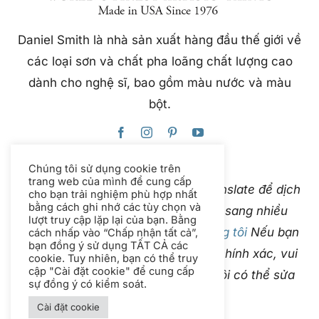
Daniel Smith là nhà sản xuất hàng đầu thế giới về
các loại sơn và chất pha loãng chất lượng cao
dành cho nghệ sĩ, bao gồm màu nước và màu
bột.
Chúng tôi sử dụng cookie trên
trang web của mình để cung cấp
Trang web này sử dụng Google Translate để dịch
cho bạn trải nghiệm phù hợp nhất
bằng cách ghi nhớ các tùy chọn và
nội dung ngay lập tức và tự động sang nhiều
lượt truy cập lặp lại của bạn. Bằng
ngôn ngữ. Vui lòng
liên hệ với chúng tôi
Nếu bạn
cách nhấp vào “Chấp nhận tất cả”,
bạn đồng ý sử dụng TẤT CẢ các
phát hiện bản dịch tự động không chính xác, vui
cookie. Tuy nhiên, bạn có thể truy
cập "Cài đặt cookie" để cung cấp
lòng cho chúng tôi biết để chúng tôi có thể sửa
sự đồng ý có kiểm soát.
chữa.
Cài đặt cookie