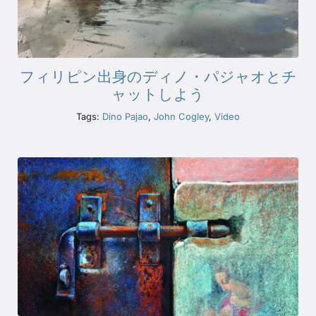
フィリピン出身のディノ・パジャオとチ
ャットしよう
Tags:
Dino Pajao
,
John Cogley
,
Video