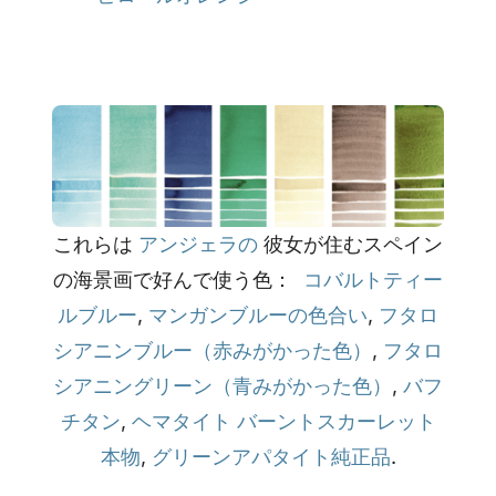
これらは
アンジェラの
彼女が住むスペイン
の海景画で好んで使う色：
コバルトティー
ルブルー
,
マンガンブルーの色合い
,
フタロ
シアニンブルー（赤みがかった色）
,
フタロ
シアニングリーン（青みがかった色）
,
バフ
チタン
,
ヘマタイト バーントスカーレット
本物
,
グリーンアパタイト純正品
.