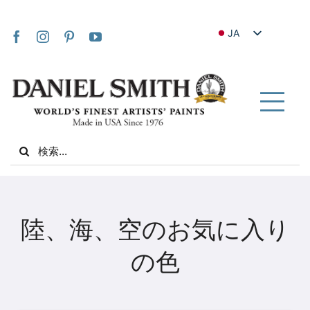
Skip
to
JA
content
EN
FR
IT
Tog
DE
Nav
Search
ES
for:
NL
UK
家
VI
陸、海、空のお気に入り
ZH
私たちについて
の色
ZH_TW
コミュニティ