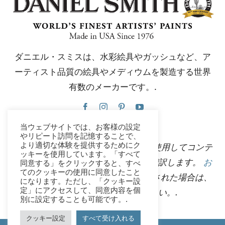
ダニエル・スミスは、水彩絵具やガッシュなど、ア
ーティスト品質の絵具やメディウムを製造する世界
有数のメーカーです。.
当ウェブサイトでは、お客様の設定
やリピート訪問を記憶することで、
より適切な体験を提供するためにク
このウェブサイトは、Google翻訳を使用してコンテ
ッキーを使用しています。「すべて
ンツを複数の言語に瞬時に自動的に翻訳します。
お
同意する」をクリックすると、すべ
てのクッキーの使用に同意したこと
問い合わせ
不正確な自動翻訳を発見された場合は、
になります。ただし、「クッキー設
定」にアクセスして、同意内容を個
修正できるようご連絡ください。.
別に設定することも可能です。.
クッキー設定
すべて受け入れる