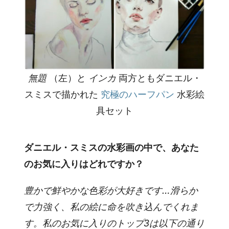
無題
（左）と
インカ
両方ともダニエル・
スミスで描かれた
究極のハーフパン
水彩絵
具セット
ダニエル・スミスの水彩画の中で、あなた
のお気に入りはどれですか？
豊かで鮮やかな色彩が大好きです…滑らか
で力強く、私の絵に命を吹き込んでくれま
す。私のお気に入りのトップ3は以下の通り