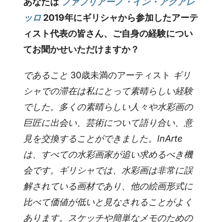
あなたは
ファブリアーノ・イン・アクアレ
ッロ
2019年にギリシャから参加したアーテ
ィスト代表の皆さん、ご自身の経験につい
てお聞かせいただけますか？
であること
30歳未満のアーティスト
ギリ
シャでの滞在は私にとって素晴らしい経験
でした。多くの素晴らしい人々や水彩画の
巨匠に出会い、芸術について語り合い、意
見を交換することができました。InArte
は、すべての水彩画家が追い求めるべき機
会です。ギリシャでは、水彩画は非常に誤
解されている画材であり、他の絵画形式に
比べて価値が低いと見なされることがよく
あります。スケッチや簡単なメモのための