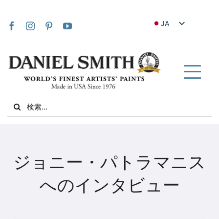
Skip
to
JA
content
EN
FR
IT
Tog
DE
Nav
Search
ES
for:
NL
UK
家
VI
ジョニー・パトラマニス
ZH
私たちについて
へのインタビュー
ZH_TW
コミュニティ