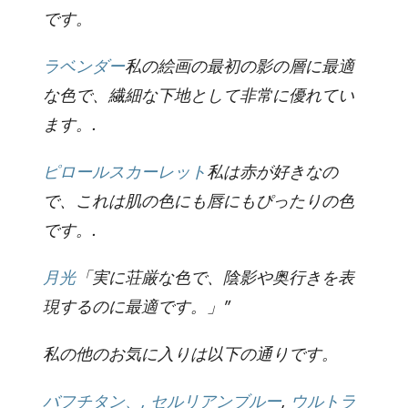
です。
ラベンダー
私の絵画の最初の影の層に最適
な色で、繊細な下地として非常に優れてい
ます。.
ピロールスカーレット
私は赤が好きなの
で、これは肌の色にも唇にもぴったりの色
です。.
月光
「実に荘厳な色で、陰影や奥行きを表
現するのに最適です。」”
私の他のお気に入りは以下の通りです。
バフチタン、,
セルリアンブルー
,
ウルトラ