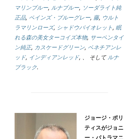
マリンブルー
,
ルナブルー
,
ソーダライト純
正品
,
ペインズ・ブルーグレー
,
藤
,
ウルト
ラマリンローズ
,
シャドウバイオレット
,
眠
れる森の美女ターコイズ本物
,
サーペンタイ
ン純正
,
カスケードグリーン
,
ベネチアンレ
ッド
,
インディアンレッド
, 、 そして
ルナ
ブラック
.
ジョージ・ポリ
ティスがジョニ
ー・パトラマニ