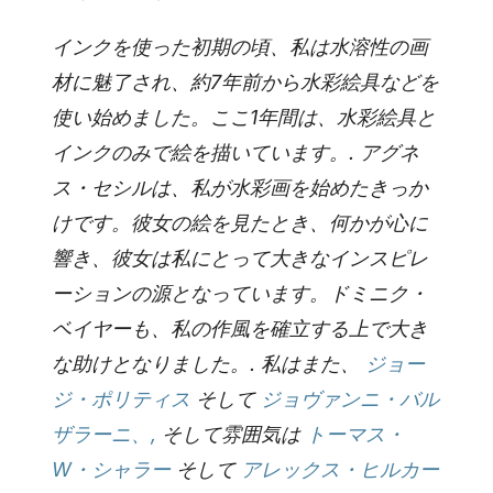
インクを使った初期の頃、私は水溶性の画
材に魅了され、約7年前から水彩絵具などを
使い始めました。ここ1年間は、水彩絵具と
インクのみで絵を描いています。.
アグネ
ス・セシルは、私が水彩画を始めたきっか
けです。彼女の絵を見たとき、何かが心に
響き、彼女は私にとって大きなインスピレ
ーションの源となっています。ドミニク・
ベイヤーも、私の作風を確立する上で大き
な助けとなりました。.
私はまた、
ジョー
ジ・ポリティス
そして
ジョヴァンニ・バル
ザラーニ、,
そして雰囲気は
トーマス・
W・シャラー
そして
アレックス・ヒルカー