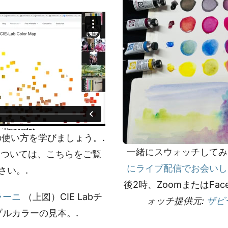
プの使い方を学びましょう。.
一緒にスウォッチして
ついては、こちらをご覧
にライブ配信でお会いし
さい。.
後2時、ZoomまたはFac
ラーニ
（上図）CIE Labチ
ォッチ提供元:
ザビ
ルカラーの見本。.