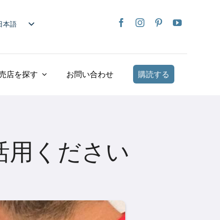
日本語
nglish
rançais
taliano
売店を探す
お問い合わせ
購読する
Deutsch
spañol
ederlands
країнська
活用ください
iếng Việt
简体中文
繁體中文