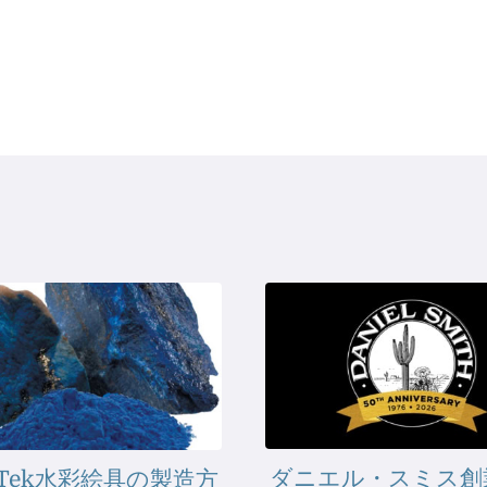
ダニエル・スミス創
maTek水彩絵具の製造方