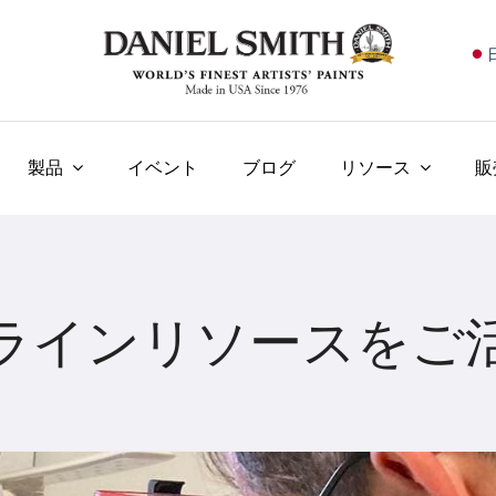
E
F
I
製品
イベント
ブログ
リソース
販
E
N
У
ラインリソースをご
T