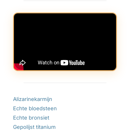
Alizarinekarmijn
Echte bloedsteen
Echte bronsiet
Gepolijst titanium