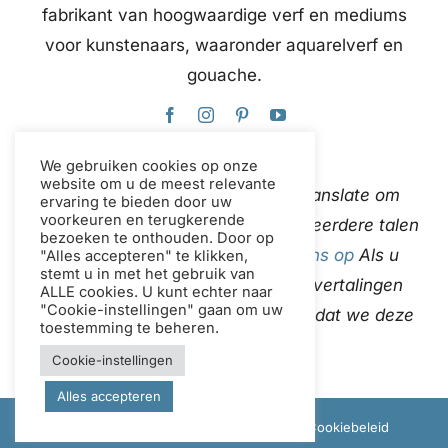
fabrikant van hoogwaardige verf en mediums
voor kunstenaars, waaronder aquarelverf en
gouache.
We gebruiken cookies op onze
website om u de meest relevante
Deze website gebruikt Google Translate om
ervaring te bieden door uw
voorkeuren en terugkerende
content direct en automatisch in meerdere talen
bezoeken te onthouden. Door op
te vertalen.
neem contact met ons op
Als u
"Alles accepteren" te klikken,
stemt u in met het gebruik van
onjuistheden in de automatische vertalingen
ALLE cookies. U kunt echter naar
"Cookie-instellingen" gaan om uw
ontdekt, laat het ons dan weten zodat we deze
toestemming te beheren.
kunnen corrigeren.
Cookie-instellingen
Alles accepteren
© Copyright 2012 - 2026 Daniel Smith |
Cookiebeleid