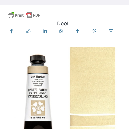
Producten
Deel:
Evenementen
Blog
Bronnen
Vind een winkel
Neem contact met ons op
Abonneren