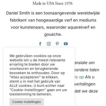
Daniel Smith is een toonaangevende wereldwijde
fabrikant van hoogwaardige verf en mediums
voor kunstenaars, waaronder aquarelverf en
gouache.
We gebruiken cookies op onze
website om u de meest relevante
Deze website gebruikt Google Translate om
ervaring te bieden door uw
voorkeuren en terugkerende
content direct en automatisch in meerdere talen
bezoeken te onthouden. Door op
te vertalen.
neem contact met ons op
Als u
"Alles accepteren" te klikken,
stemt u in met het gebruik van
onjuistheden in de automatische vertalingen
ALLE cookies. U kunt echter naar
"Cookie-instellingen" gaan om uw
ontdekt, laat het ons dan weten zodat we deze
toestemming te beheren.
kunnen corrigeren.
Cookie-instellingen