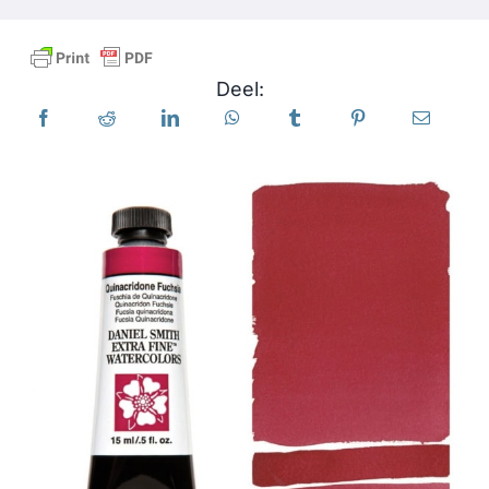
Producten
Deel:
Evenementen
Blog
Bronnen
Vind een winkel
Neem contact met ons op
Abonneren