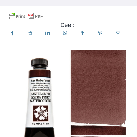
Producten
Deel:
Evenementen
Blog
Bronnen
Vind een winkel
Neem contact met ons op
Abonneren