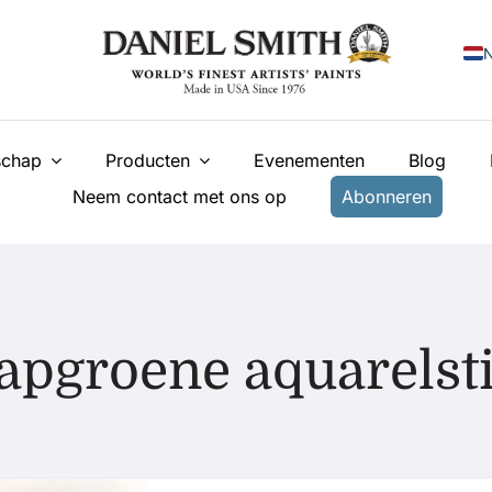
N
E
chap
Producten
Evenementen
Blog
F
Neem contact met ons op
Abonneren
I
E
У
T
apgroene aquarelsti