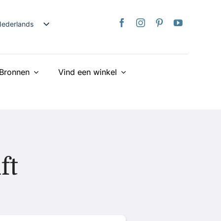
ederlands
nglish
日本語
Bronnen
Vind een winkel
rançais
taliano
Deutsch
spañol
країнська
iếng Việt
ft
简体中文
繁體中文