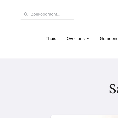
Skip
to
Search
content
for:
Thuis
Over ons
Gemeens
S