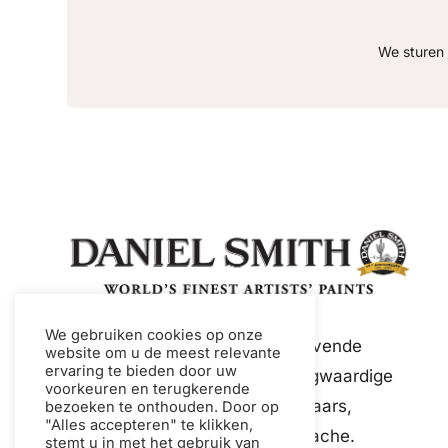
We sturen 
We gebruiken cookies op onze
Daniel Smith is een toonaangevende
website om u de meest relevante
ervaring te bieden door uw
wereldwijde fabrikant van hoogwaardige
voorkeuren en terugkerende
verf en mediums voor kunstenaars,
bezoeken te onthouden. Door op
"Alles accepteren" te klikken,
waaronder aquarelverf en gouache.
stemt u in met het gebruik van