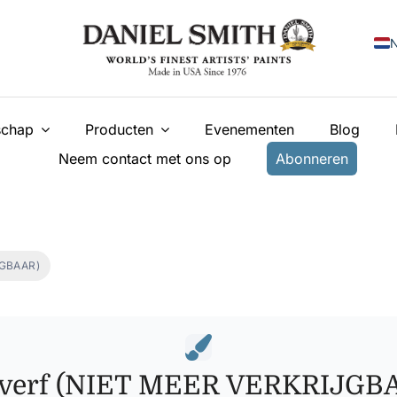
N
E
chap
Producten
Evenementen
Blog
F
Neem contact met ons op
Abonneren
I
E
У
JGBAAR)
T
everf (NIET MEER VERKRIJGB