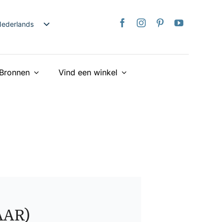
ederlands
nglish
日本語
Bronnen
Vind een winkel
rançais
taliano
Deutsch
spañol
країнська
iếng Việt
简体中文
繁體中文
AAR)