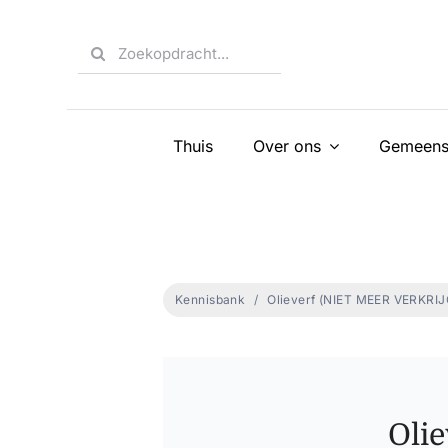
Skip
to
Search
content
for:
Thuis
Over ons
Gemeens
Kennisbank
Olieverf (NIET MEER VERKRI
Oli