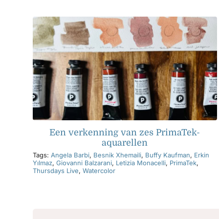
Een verkenning van zes PrimaTek-
aquarellen
Tags:
Angela Barbi
,
Besnik Xhemaili
,
Buffy Kaufman
,
Erkin
Yılmaz
,
Giovanni Balzarani
,
Letizia Monacelli
,
PrimaTek
,
Thursdays Live
,
Watercolor