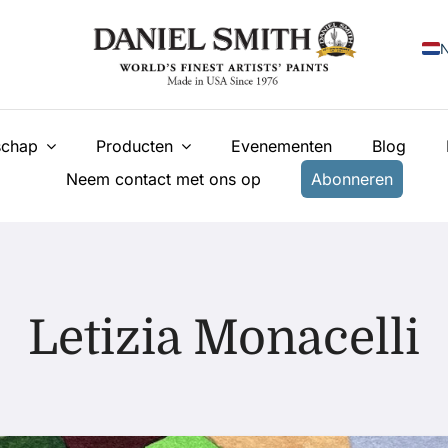
N
E
chap
Producten
Evenementen
Blog
F
Neem contact met ons op
Abonneren
I
E
У
T
Letizia Monacelli