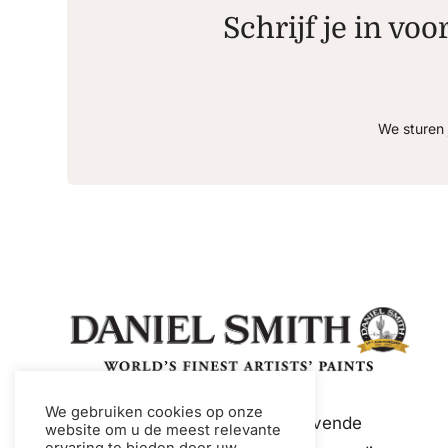
Schrijf je in voo
We sturen 
We gebruiken cookies op onze
Daniel Smith is een toonaangevende
website om u de meest relevante