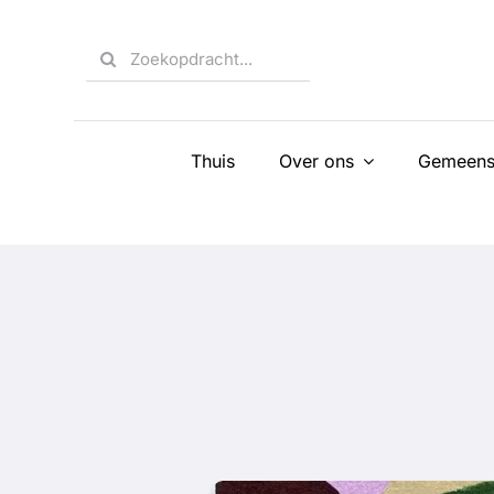
Skip
to
Search
content
for:
Thuis
Over ons
Gemeens