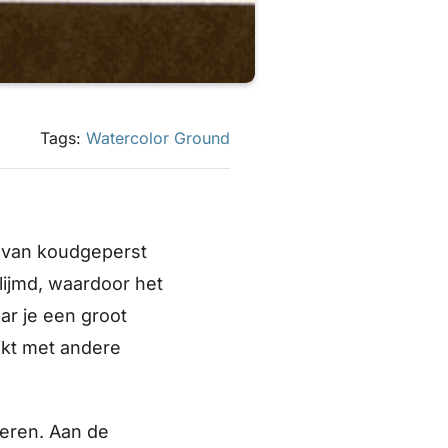
Tags:
Watercolor Ground
l van koudgeperst
lijmd, waardoor het
aar je een groot
jkt met andere
reren. Aan de