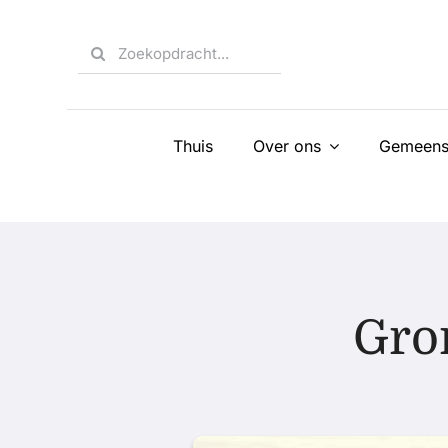
Skip
to
Search
content
for:
Thuis
Over ons
Gemeens
Gron