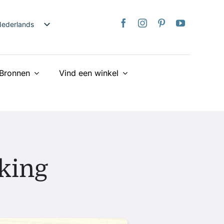
ederlands
nglish
日本語
Bronnen
Vind een winkel
rançais
taliano
Deutsch
spañol
країнська
iếng Việt
jking
简体中文
繁體中文