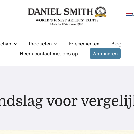
N
E
chap
Producten
Evenementen
Blog
F
Neem contact met ons op
Abonneren
I
E
У
T
dslag voor vergeli