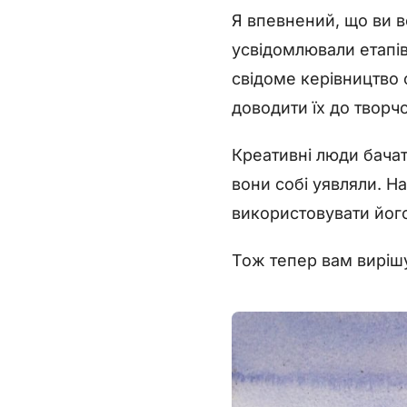
Я впевнений, що ви 
усвідомлювали етапів
свідоме керівництво 
доводити їх до творч
Креативні люди бачать
вони собі уявляли. Н
використовувати його
Тож тепер вам вирішу