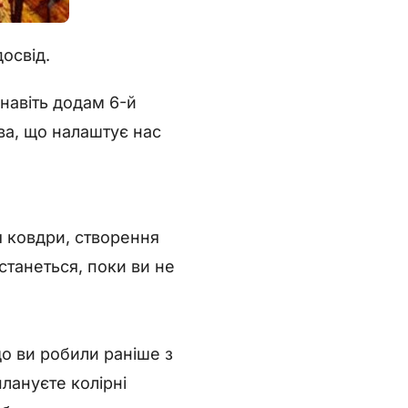
освід.
 навіть додам 6-й
ва, що налаштує нас
я ковдри, створення
станеться, поки ви не
що ви робили раніше з
лануєте колірні