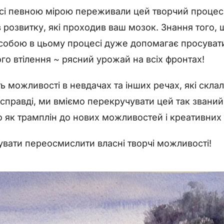
всі певною мірою переживали цей творчий процес,
 розвитку, які проходив ваш мозок. Знання того, щ
собою в цьому процесі дуже допомагає просувати 
ого втілення ~ рясний урожай на всіх фронтах!
 можливості в невдачах та інших речах, які склал
асправді, ми вміємо перекручувати цей так званий 
 як трамплін до нових можливостей і креативних
вати переосмислити власні творчі можливості!