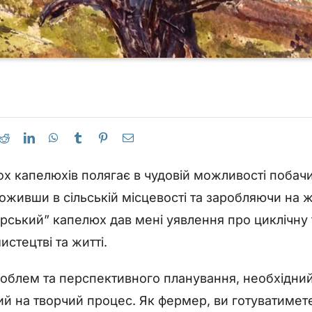
ох капелюхів полягає в чудовій можливості побачит
роживши в сільській місцевості та заробляючи на 
рський” капелюх дав мені уявлення про циклічну 
стецтві та житті.
облем та перспективного планування, необхідний
й на творчий процес. Як фермер, ви готуватимет