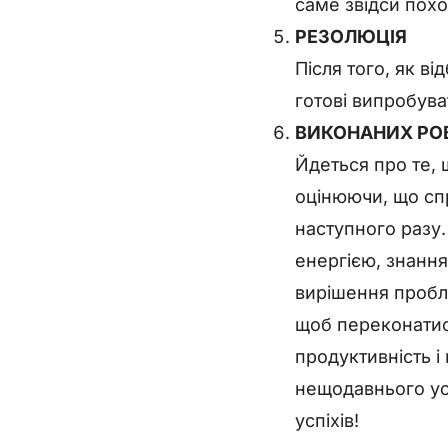
саме звідси пох
РЕЗОЛЮЦІЯ
Після того, як в
готові випробува
ВИКОНАНИХ РО
Йдеться про те,
оцінюючи, що спр
наступного разу
енергією, знання
вирішення пробл
щоб переконатис
продуктивність і
нещодавнього ус
успіхів!