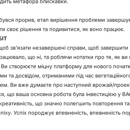
одить метафора блискавки.
ідбувся прорив, етап вирішення проблеми завершу
ти своє рішення та подивитися, як воно працює.
БІТ
 щоб зв'язати незавершені справи, щоб завершити
ацювало, що ні, та роблячи нотатки про те, як в
. Ви створюєте міцну платформу для нового почат
ми та досвідом, отриманими під час вегетаційног
ем. Ви вже думаєте про наступний врожай/проект
я, що ваша основна робота була інвестицією у ВА
 креативність, що значно полегшить повторення т
піху. Успіх породжує впевненість, впевненість п