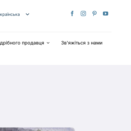
країнська
nglish
日本語
здрібного продавця
Зв'яжіться з нами
rançais
taliano
Deutsch
spañol
ederlands
iếng Việt
简体中文
繁體中文