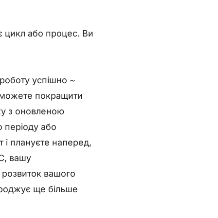
є цикл або процес. Ви
 роботу успішно ~
и можете покращити
ку з оновленою
о періоду або
 і плануєте наперед,
С, вашу
а розвиток вашого
ороджує ще більше