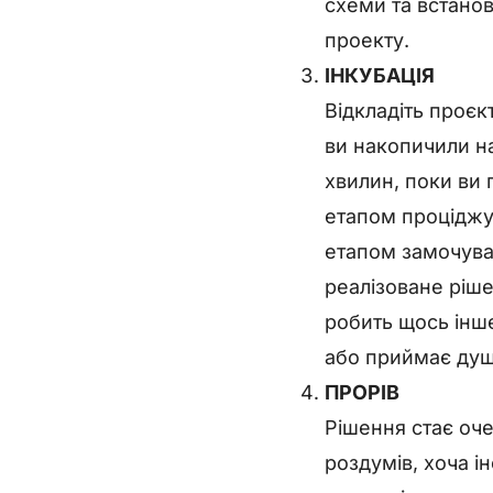
схеми та встанов
проекту.
ІНКУБАЦІЯ
Відкладіть проєк
ви накопичили на
хвилин, поки ви 
етапом проціджув
етапом замочува
реалізоване ріш
робить щось інше
або приймає душ
ПРОРІВ
Рішення стає оч
роздумів, хоча 