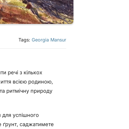
Tags:
Georgia Mansur
и речі з кількох
життя всією родиною,
та ритмічну природу
 для успішного
е ґрунт, саджатимете