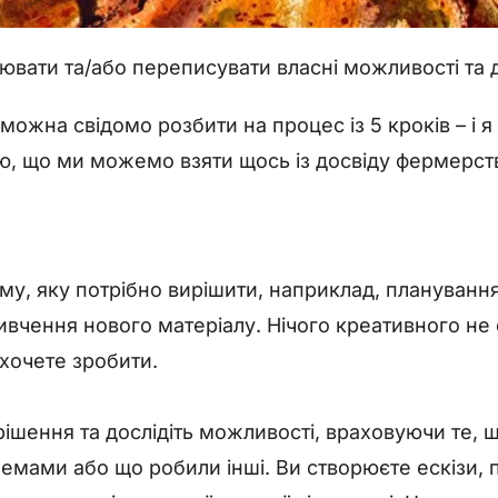
вати та/або переписувати власні можливості та д
ожна свідомо розбити на процес із 5 кроків – і я
ю, що ми можемо взяти щось із досвіду фермерст
му, яку потрібно вирішити, наприклад, плануванн
вчення нового матеріалу. Нічого креативного не 
хочете зробити.
рішення та дослідіть можливості, враховуючи те, 
мами або що робили інші. Ви створюєте ескізи, п