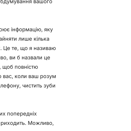
п обдумування вашого
воює інформацію, яку
зайняти лише кілька
. Це те, що я називаю
во, ви б назвали це
, щоб повністю
о вас, коли ваш розум
лефону, чистить зуби
ших попередніх
 приходить. Можливо,