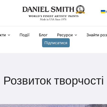
У
E
кти
Події
Блог
Ресурси
Знайти ро
F
Підписатися
I
E
N
T
Розвиток творчості