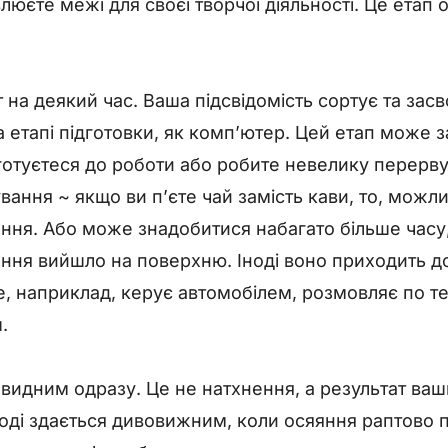
люєте межі для своєї творчої діяльності. Це ета
т на деякий час. Ваша підсвідомість сортує та зас
 етапі підготовки, як комп’ютер. Цей етап може 
готуєтеся до роботи або робите невелику перерву
ання ~ якщо ви п’єте чай замість кави, то, можли
ння. Або може знадобитися набагато більше часу
ення вийшло на поверхню. Іноді воно приходить д
, наприклад, керує автомобілем, розмовляє по те
.
евидним одразу. Це не натхнення, а результат ва
іноді здається дивовижним, коли осяяння раптово