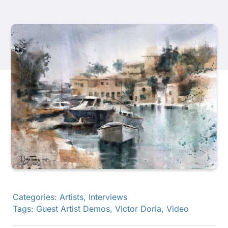
Các sản phẩm
Sự kiện
Blog
Tài nguyên
Tìm một nhà bán lẻ
Liên hệ với chúng tôi
Categories:
Artists
,
Interviews
Tags:
Guest Artist Demos
,
Victor Doria
,
Video
Đặt mua