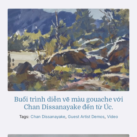
Buổi trình diễn vẽ màu gouache với
Chan Dissanayake đến từ Úc.
Tags:
Chan Dissanayake
,
Guest Artist Demos
,
Video