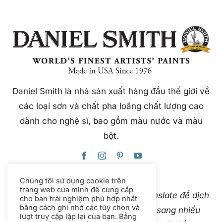
Daniel Smith là nhà sản xuất hàng đầu thế giới về
các loại sơn và chất pha loãng chất lượng cao
dành cho nghệ sĩ, bao gồm màu nước và màu
bột.
Chúng tôi sử dụng cookie trên
trang web của mình để cung cấp
Trang web này sử dụng Google Translate để dịch
cho bạn trải nghiệm phù hợp nhất
bằng cách ghi nhớ các tùy chọn và
nội dung ngay lập tức và tự động sang nhiều
lượt truy cập lặp lại của bạn. Bằng