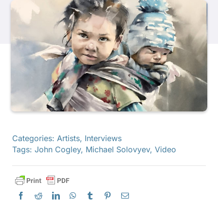
Các sản phẩm
Sự kiện
Blog
Tài nguyên
Categories:
Artists
,
Interviews
Tags:
John Cogley
,
Michael Solovyev
,
Video
Tìm một nhà bán lẻ
Liên hệ với chúng tôi
Đặt mua