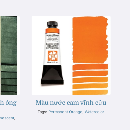
ch óng
Màu nước cam vĩnh cửu
Tags:
Permanent Orange
,
Watercolor
nescent
,