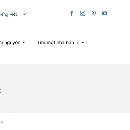
iếng Việt
nglish
日本語
ài nguyên
Tìm một nhà bán lẻ
rançais
taliano
Deutsch
spañol
ederlands
c
країнська
简体中文
繁體中文