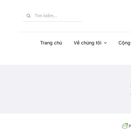
Skip
to
Search
content
for:
Trang chủ
Về chúng tôi
Cộng