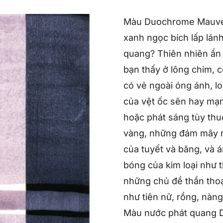
Màu Duochrome Mauve 
xanh ngọc bích lấp lánh
quang? Thiên nhiên ẩn
bạn thấy ở lông chim, c
có vẻ ngoài óng ánh, l
của vệt ốc sên hay mạn
hoặc phát sáng tùy thu
vàng, những đám mây rự
của tuyết và băng, và
bóng của kim loại như t
những chủ đề thần thoạ
như tiên nữ, rồng, nàng
Màu nước phát quang 