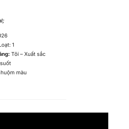
l;
026
oạt: 1
áng:
Tôi – Xuất sắc
suốt
nhuộm màu