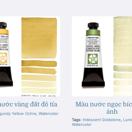
ước vàng đất đỏ tía
Màu nước ngọc bí
ánh
gundy Yellow Ochre
,
Watercolor
Tags:
Iridescent Goldstone
,
Lumi
Watercolor