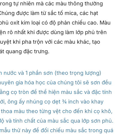
 trong tự nhiên mà các màu thông thường
húng được làm từ sắc tố mica, các hạt
hủ oxit kim loại có độ phản chiếu cao. Màu
ện rõ nhất khi được dùng làm lớp phủ trên
tuyệt khi pha trộn với các màu khác, tạo
át quang đặc trưng.
ần nước và 1 phần sơn (theo trọng lượng)
huyên gia hóa học của chúng tôi sẽ sơn đều
ằng cọ tròn để thể hiện màu sắc và đặc tính
ưới, ông ấy nhúng cọ dẹt ¾ inch vào khay
ó thoa màu theo từng vệt cho đến khi cọ khô,
độ và tính chất của màu sắc qua lớp sơn phủ.
mẫu thử này để đối chiếu màu sắc trong quá