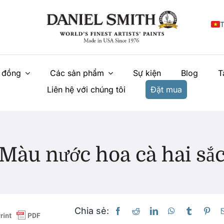
T
E
 đồng
Các sản phẩm
Sự kiện
Blog
T
F
Liên hệ với chúng tôi
Đặt mua
I
E
N
Màu nước hoa cà hai sắ
У
Chia sẻ: