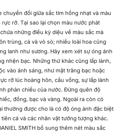
chuyển đổi giữa sắc tím hồng nhạt và màu
 rực rỡ. Tại sao lại chọn màu nước phát
 chứa những điều kỳ diệu về màu sắc mà
ôn trùng, cá và vỏ sò; nhiều loài hoa cũng
ong lanh như sương. Hãy xem xét sự óng ánh
g nhện bạc. Những thứ khác cũng lấp lánh,
ộc vào ánh sáng, như mặt trăng bạc hoặc
c rỡ lúc hoàng hôn, cầu vồng, sự lấp lánh
 ánh phản chiếu của nước. Đừng quên độ
hiếc, đồng, bạc và vàng. Ngoài ra còn có
i thường được cho là có độ óng ánh đặc biệt
 tiên cá và các nhân vật tưởng tượng khác.
DANIEL SMITH bổ sung thêm nét màu sắc