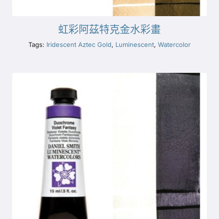
虹彩阿茲特克金水彩畫
Tags:
Iridescent Aztec Gold
,
Luminescent
,
Watercolor