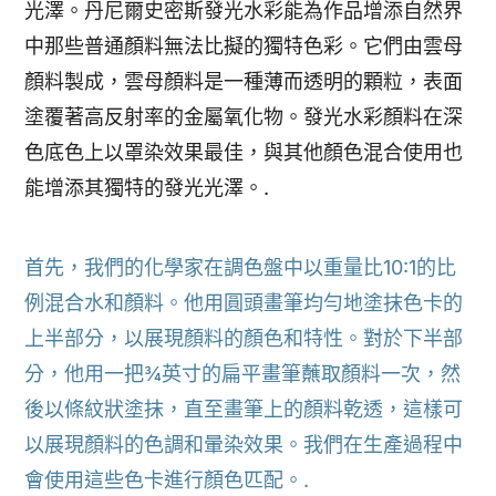
光澤。丹尼爾史密斯發光水彩能為作品增添自然界
中那些普通顏料無法比擬的獨特色彩。它們由雲母
顏料製成，雲母顏料是一種薄而透明的顆粒，表面
塗覆著高反射率的金屬氧化物。發光水彩顏料在深
色底色上以罩染效果最佳，與其他顏色混合使用也
能增添其獨特的發光光澤。.
首先，我們的化學家在調色盤中以重量比10:1的比
例混合水和顏料。他用圓頭畫筆均勻地塗抹色卡的
上半部分，以展現顏料的顏色和特性。對於下半部
分，他用一把¾英寸的扁平畫筆蘸取顏料一次，然
後以條紋狀塗抹，直至畫筆上的顏料乾透，這樣可
以展現顏料的色調和暈染效果。我們在生產過程中
會使用這些色卡進行顏色匹配。.