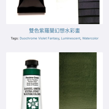
雙色紫羅蘭幻想水彩畫
Tags:
Duochrome Violet Fantasy
,
Luminescent
,
Watercolor