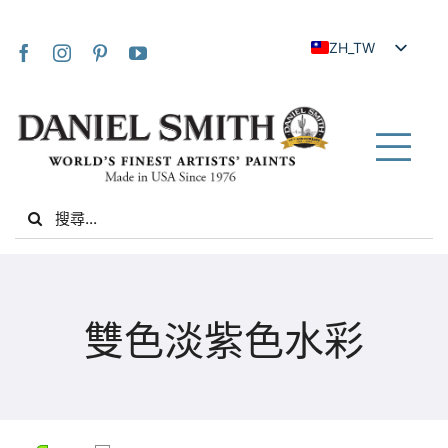
Skip
to
ZH_TW
content
EN
JA
FR
Tog
IT
Nav
Search
DE
for:
ES
NL
家
UK
雙色淡紫色水彩
VI
關於我們
ZH
社群