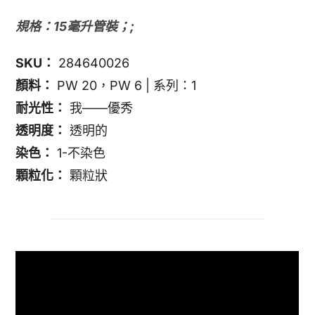
規格：15毫升管裝；;
SKU：
284640026
顏料：
PW 20，PW 6 | 系列：1
耐光性：
我——優秀
透明度：
透明的
染色：
1-不染色
顆粒化：
顆粒狀