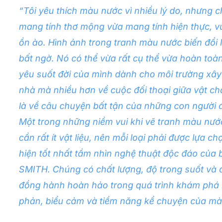
“Tôi yêu thích màu nước vì nhiều lý do, nhưng 
mang tính thơ mộng vừa mang tính hiện thực, v
ồn ào. Hình ảnh trong tranh màu nước biến đổi 
bất ngờ. Nó có thể vừa rất cụ thể vừa hoàn toàn 
yêu suốt đời của mình dành cho môi trường xây
nhà mà nhiều hơn về cuộc đối thoại giữa vật ch
là về câu chuyện bất tận của những con người 
Một trong những niềm vui khi vẽ tranh màu nước l
cần rất ít vật liệu, nên mỗi loại phải được lựa
hiện tốt nhất tầm nhìn nghệ thuật độc đáo của 
SMITH. Chúng có chất lượng, độ trong suốt và đ
đồng hành hoàn hảo trong quá trình khám phá 
phản, biểu cảm và tiềm năng kể chuyện của mà