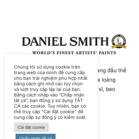
Chúng tôi sử dụng cookie trên
Daniel Smith là nhà sản xuất hàng đầu thế
trang web của mình để cung cấp
cho bạn trải nghiệm phù hợp nhất
giới về các loại sơn và chất pha loãng
bằng cách ghi nhớ các tùy chọn
chất lượng cao dành cho nghệ sĩ, bao
và lượt truy cập lặp lại của bạn.
Bằng cách nhấp vào “Chấp nhận
gồm màu nước và màu bột.
tất cả”, bạn đồng ý sử dụng TẤT
CẢ các cookie. Tuy nhiên, bạn có
thể truy cập "Cài đặt cookie" để
cung cấp sự đồng ý có kiểm soát.
Cài đặt cookie
Chấp nhận tất cả