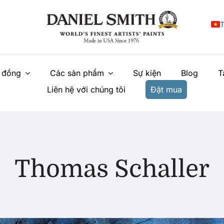
T
E
 đồng
Các sản phẩm
Sự kiện
Blog
T
F
Liên hệ với chúng tôi
Đặt mua
I
E
N
У
Thomas Schaller