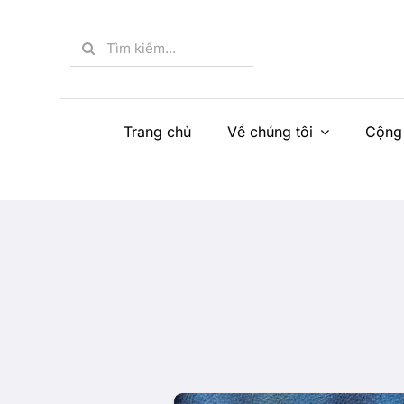
Skip
to
Search
content
for:
Trang chủ
Về chúng tôi
Cộng