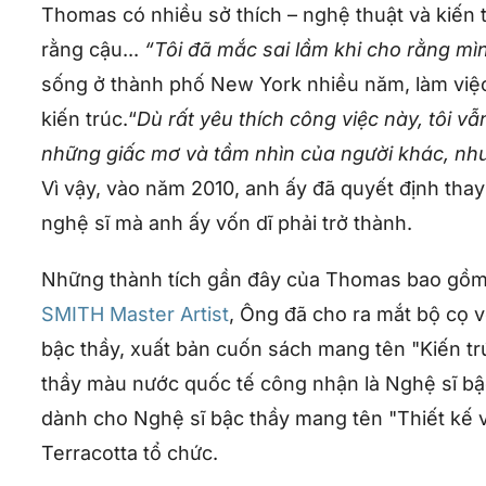
Thomas có nhiều sở thích – nghệ thuật và kiến t
rằng cậu...
“Tôi đã mắc sai lầm khi cho rằng mì
sống ở thành phố New York nhiều năm, làm việc v
kiến trúc.“
Dù rất yêu thích công việc này, tôi vẫ
những giấc mơ và tầm nhìn của người khác, như
Vì vậy, vào năm 2010, anh ấy đã quyết định thay
nghệ sĩ mà anh ấy vốn dĩ phải trở thành.
Những thành tích gần đây của Thomas bao gồm 
SMITH Master Artist
, Ông đã cho ra mắt bộ cọ 
bậc thầy, xuất bản cuốn sách mang tên "Kiến t
thầy màu nước quốc tế công nhận là Nghệ sĩ bậc
dành cho Nghệ sĩ bậc thầy mang tên "Thiết kế 
Terracotta tổ chức.