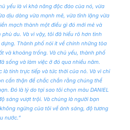
chủ yếu là vì khả năng độc đáo của nó, vừa
ừa dịu dàng vừa mạnh mẽ, vừa tĩnh lặng vừa
liền mạch thành một điều gì đó mới mẻ và
phù du. Và vì vậy, tôi đã hiểu rõ hơn tình
 dựng. Thành phố nói ít về chính những tòa
ất và khoảng trống. Và chủ yếu, thành phố
đã sống và làm việc ở đó qua nhiều năm.
à tính trực tiếp và tức thời của nó. Và vì chỉ
 chọn cẩn thận để chắc chắn rằng chúng thể
bạn. Đó là lý do tại sao tôi chọn màu DANIEL
ộ sáng vượt trội. Và chúng là người bạn
không ngừng của tôi về ánh sáng, độ tương
u nước.”