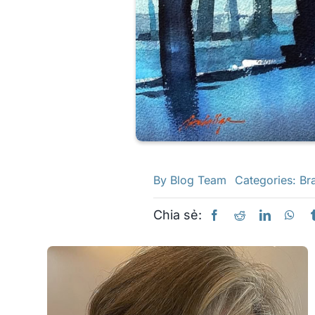
By
Blog Team
Categories:
Br
Chia sẻ: