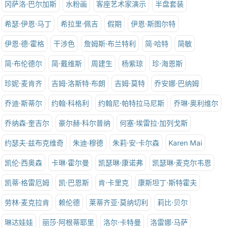
冈萨洛·巴尔加斯
水粉画
客座艺术家演示
半盘套装
希瑟·伊恩·马丁
希拉里·佩吉
假期
伊恩·斯图尔特
伊恩·德·霍格
干涉色
詹姆斯·布兰特利
简·哈特
简敏
简·布伦德尔
简·戴维斯
周建生
杨紫琼
珍·海恩斯
珍妮·麦肯齐
吉姆·洛斯特·布朗
吉姆·莫特
乔安娜·巴纳姆
乔迪·斯蒂尔
约翰·科格利
约翰尼·帕特拉马尼斯
乔琳·奥利维尔
乔纳森·奎吉尔
豪尔赫·科尔普纳
何塞·埃雷拉·加列戈斯
约瑟夫·兹布克维奇
朱迪·穆德
朱莉·安·卡尔森
Karen Mai
凯伦·西奥森
卡琳·霍尔曼
凯瑟琳·康诺弗
凯瑟琳·麦克尔韦恩
凯蒂·格雷厄姆
凯·巴恩斯
肯·卡里克
康斯坦丁·斯特霍夫
劳林·麦克拉肯
赖伦德
莱蒂齐亚·莫纳切利
莉比·贝尔
琳达娃娃
丽莎·阿根蒂耶里
洛尔·卡特曼
洛雷娜·马萨