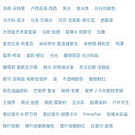
洛林·沃特里
卢西亚诺·西西
发光
发光体
月光的颜色
马尔科·诺沃
马克·贝格比
玛莎·戈麦斯-席尔瓦
遮蔽液
大师级艺术家套装
马修·伯德
莫琳·E·克斯坦
玛雅
麦克拉肯·布莱克
米哈伊尔·索洛维耶夫
米林德·穆利克
明潭
莫莉·桥本
莫莉·穆拉
月光
娜塔莉亚·乌沙科娃
娜塔莉·奥斯瓦尔德
纳文·坦塔纳达查
尼古拉斯·洛佩兹
妮可·洛佩兹·埃斯皮诺萨
油
不透明颜色
歌剧粉红
原色油画颜料
巴勃罗·鲁本
帕特·韦弗
保罗·J·卡尔斯特罗姆
王保罗
佩吉·迪恩
佩妮·霍斯利
苝水彩
酞菁染料
户外写生
普拉富尔·B·萨万特
普拉富尔·胡德卡尔
PrimaTek
吡咯水彩画
喹吖啶酮
喹吖啶酮焦橙色
喹吖啶酮粉红
拉斐尔·皮塔