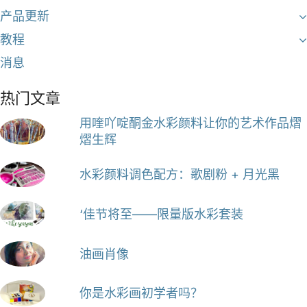
产品更新
教程
消息
热门文章
用喹吖啶酮金水彩颜料让你的艺术作品熠
熠生辉
水彩颜料调色配方：歌剧粉 + 月光黑
‘佳节将至——限量版水彩套装
油画肖像
你是水彩画初学者吗？