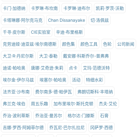
卡门·加德纳
卡罗琳·布坎南
卡罗琳·迪布尔
凯莉·罗茨·沃勒
卡塔琳娜·阿尔克马克
Chan Dissanayake
切·洛佩兹
千寻·皮尔斯
CIE实验室
辛迪·布里格斯
克劳迪娅·迪亚兹·埃尔南德斯
颜色集
颜色工具
色轮
公司新闻
大卫·R·丹尼尔斯
大卫·泰勒
戴安娜·科斯乔尔-普弗弗
迪诺·帕哈奥
唐娜·艾奇逊·朱莉
点卡
艾玛·范德沃特
埃尔金·伊尔马兹
埃塞尔·帕哈奥
活动
特细水彩
法齐亚·沙布南
费尔南多·德·帕伊瓦
弗朗切斯科·丰塔纳
弗兰克·埃伯
周五乐趣
加布里埃尔·斯托克顿
杰夫·艾伦
乔治·波利蒂斯
乔治亚·曼苏尔
格尔达·门滕斯
石膏
吉娜·罗西·阿姆菲尔德
乔瓦尼·巴尔扎拉尼
冈萨罗·西德