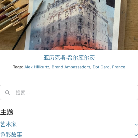
亚历克斯·希尔库尔茨
Tags:
Alex Hillkurtz
,
Brand Ambassadors
,
Dot Card
,
France
Search
for:
主题
艺术家
色彩故事