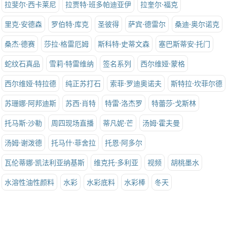
拉斐尔·西卡莱尼
拉贾特·班多帕迪亚伊
拉奎尔·福克
里克·安德森
罗伯特·库克
圣彼得
萨宾·德雷尔
桑迪·奥尔诺克
桑杰·德赛
莎拉·格雷厄姆
斯科特·史蒂文森
塞巴斯蒂安·托门
蛇纹石真品
雪莉·特雷维纳
签名系列
西尔维娅·蒙格
西尔维娅·特拉德
纯正苏打石
索菲·罗迪奥诺夫
斯特拉·坎菲尔德
苏珊娜·阿邦迪斯
苏西·肖特
特雷·洛杰罗
特蕾莎·戈斯林
托马斯·沙勒
周四现场直播
蒂凡妮·芒
汤姆·霍夫曼
汤姆·谢泼德
托马什·菲舍拉
托恩·阿多尔
瓦伦蒂娜·凯法利亚纳基斯
维克托·多利亚
视频
胡桃墨水
水溶性油性颜料
水彩
水彩底料
水彩棒
冬天