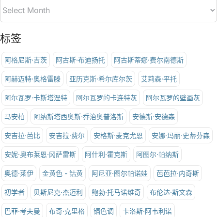
标签
阿格尼斯·吉茨
阿古斯·布迪扬托
阿古斯蒂娜·费尔南德斯
阿赫迈特·奥格雷滕
亚历克斯·希尔库尔茨
艾莉森·平托
阿尔瓦罗·卡斯塔涅特
阿尔瓦罗的卡连特灰
阿尔瓦罗的壁画灰
马安柏
阿纳斯塔西奥斯·乔治奥普洛斯
安德斯·安德森
安吉拉·芭比
安吉拉·费尔
安格斯·麦克尤恩
安娜·玛丽·史蒂芬森
安妮·奥布莱恩·冈萨雷斯
阿什利·霍克斯
阿图尔·帕纳斯
奥德·莱伊
金黄色 - 钴黄
阿尼亚·图尔帕诺娃
芭芭拉·内奇斯
初学者
贝斯尼克·杰迈利
鲍勃·托马诺维奇
布伦达·斯文森
巴菲·考夫曼
布奇·克里格
镉色调
卡洛斯·阿韦利诺