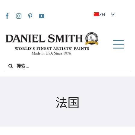
Skip
to
ZH
content
EN
JA
FR
Tog
IT
Nav
Search
DE
for:
ES
NL
家
UK
法国
VI
关于我们
ZH_TW
社区