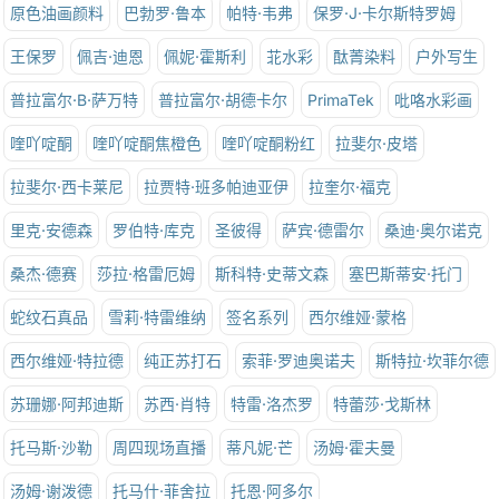
原色油画颜料
巴勃罗·鲁本
帕特·韦弗
保罗·J·卡尔斯特罗姆
王保罗
佩吉·迪恩
佩妮·霍斯利
苝水彩
酞菁染料
户外写生
普拉富尔·B·萨万特
普拉富尔·胡德卡尔
PrimaTek
吡咯水彩画
喹吖啶酮
喹吖啶酮焦橙色
喹吖啶酮粉红
拉斐尔·皮塔
拉斐尔·西卡莱尼
拉贾特·班多帕迪亚伊
拉奎尔·福克
里克·安德森
罗伯特·库克
圣彼得
萨宾·德雷尔
桑迪·奥尔诺克
桑杰·德赛
莎拉·格雷厄姆
斯科特·史蒂文森
塞巴斯蒂安·托门
蛇纹石真品
雪莉·特雷维纳
签名系列
西尔维娅·蒙格
西尔维娅·特拉德
纯正苏打石
索菲·罗迪奥诺夫
斯特拉·坎菲尔德
苏珊娜·阿邦迪斯
苏西·肖特
特雷·洛杰罗
特蕾莎·戈斯林
托马斯·沙勒
周四现场直播
蒂凡妮·芒
汤姆·霍夫曼
汤姆·谢泼德
托马什·菲舍拉
托恩·阿多尔