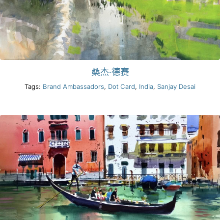
桑杰·德赛
Tags:
Brand Ambassadors
,
Dot Card
,
India
,
Sanjay Desai