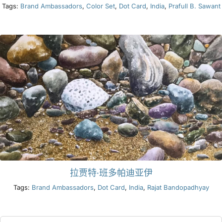
Tags:
Brand Ambassadors
,
Color Set
,
Dot Card
,
India
,
Prafull B. Sawant
拉贾特·班多帕迪亚伊
Tags:
Brand Ambassadors
,
Dot Card
,
India
,
Rajat Bandopadhyay