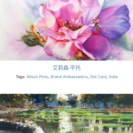
艾莉森·平托
Tags:
Alison Pinto
,
Brand Ambassadors
,
Dot Card
,
India