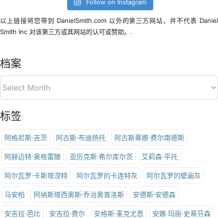
Follow on Instagram
以上链接将您带到 DanielSmith.com 以外的第三方网站，并不代表 Danie
Smith Inc 对该第三方或其网站的认可或赞助。.
档案
标签
阿格尼斯·吉茨
阿古斯·布迪扬托
阿古斯蒂娜·费尔南德斯
阿赫迈特·奥格雷滕
亚历克斯·希尔库尔茨
艾莉森·平托
阿尔瓦罗·卡斯塔涅特
阿尔瓦罗的卡连特灰
阿尔瓦罗的壁画灰
马安柏
阿纳斯塔西奥斯·乔治奥普洛斯
安德斯·安德森
安吉拉·芭比
安吉拉·费尔
安格斯·麦克尤恩
安娜·玛丽·史蒂芬森