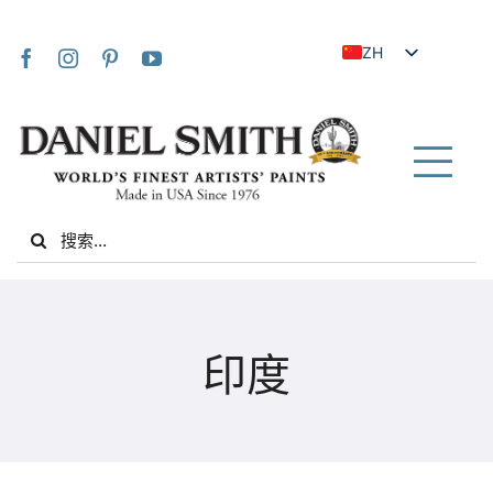
Skip
to
ZH
content
EN
JA
FR
Tog
IT
Nav
Search
DE
for:
ES
NL
家
UK
印度
VI
关于我们
ZH_TW
社区