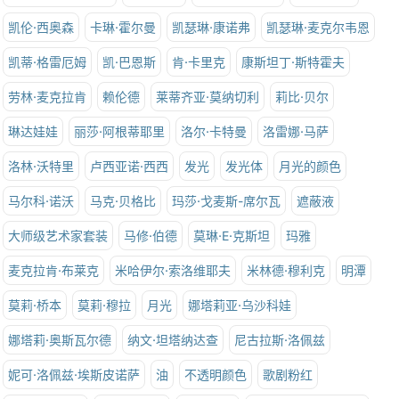
凯伦·西奥森
卡琳·霍尔曼
凯瑟琳·康诺弗
凯瑟琳·麦克尔韦恩
凯蒂·格雷厄姆
凯·巴恩斯
肯·卡里克
康斯坦丁·斯特霍夫
劳林·麦克拉肯
赖伦德
莱蒂齐亚·莫纳切利
莉比·贝尔
琳达娃娃
丽莎·阿根蒂耶里
洛尔·卡特曼
洛雷娜·马萨
洛林·沃特里
卢西亚诺·西西
发光
发光体
月光的颜色
马尔科·诺沃
马克·贝格比
玛莎·戈麦斯-席尔瓦
遮蔽液
大师级艺术家套装
马修·伯德
莫琳·E·克斯坦
玛雅
麦克拉肯·布莱克
米哈伊尔·索洛维耶夫
米林德·穆利克
明潭
莫莉·桥本
莫莉·穆拉
月光
娜塔莉亚·乌沙科娃
娜塔莉·奥斯瓦尔德
纳文·坦塔纳达查
尼古拉斯·洛佩兹
妮可·洛佩兹·埃斯皮诺萨
油
不透明颜色
歌剧粉红