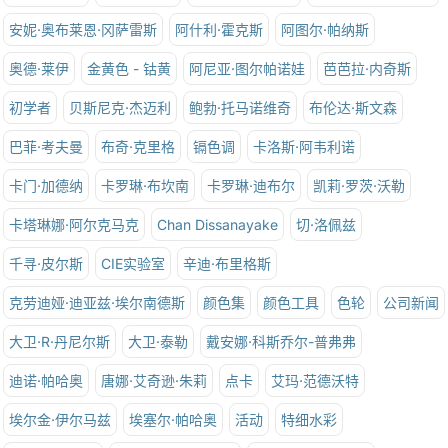
安妮·奥布莱恩·冈萨雷斯
阿什利·霍克斯
阿图尔·帕纳斯
奥德·莱伊
金黄色 - 钴黄
阿尼亚·图尔帕诺娃
芭芭拉·内奇斯
初学者
贝斯尼克·杰迈利
鲍勃·托马诺维奇
布伦达·斯文森
巴菲·考夫曼
布奇·克里格
镉色调
卡洛斯·阿韦利诺
卡门·加德纳
卡罗琳·布坎南
卡罗琳·迪布尔
凯莉·罗茨·沃勒
卡塔琳娜·阿尔克马克
Chan Dissanayake
切·洛佩兹
千寻·皮尔斯
CIE实验室
辛迪·布里格斯
克劳迪娅·迪亚兹·埃尔南德斯
颜色集
颜色工具
色轮
公司新闻
大卫·R·丹尼尔斯
大卫·泰勒
戴安娜·科斯乔尔-普弗弗
迪诺·帕哈奥
唐娜·艾奇逊·朱莉
点卡
艾玛·范德沃特
埃尔金·伊尔马兹
埃塞尔·帕哈奥
活动
特细水彩