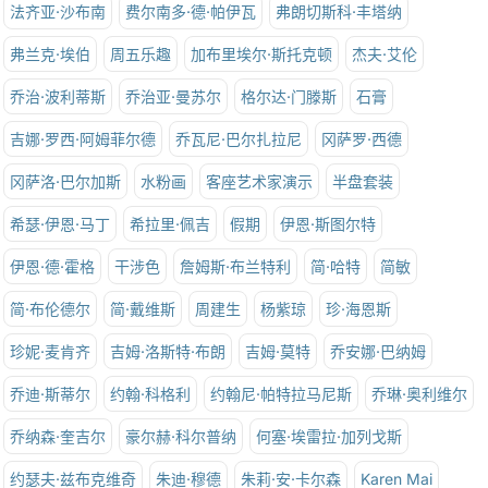
法齐亚·沙布南
费尔南多·德·帕伊瓦
弗朗切斯科·丰塔纳
弗兰克·埃伯
周五乐趣
加布里埃尔·斯托克顿
杰夫·艾伦
乔治·波利蒂斯
乔治亚·曼苏尔
格尔达·门滕斯
石膏
吉娜·罗西·阿姆菲尔德
乔瓦尼·巴尔扎拉尼
冈萨罗·西德
冈萨洛·巴尔加斯
水粉画
客座艺术家演示
半盘套装
希瑟·伊恩·马丁
希拉里·佩吉
假期
伊恩·斯图尔特
伊恩·德·霍格
干涉色
詹姆斯·布兰特利
简·哈特
简敏
简·布伦德尔
简·戴维斯
周建生
杨紫琼
珍·海恩斯
珍妮·麦肯齐
吉姆·洛斯特·布朗
吉姆·莫特
乔安娜·巴纳姆
乔迪·斯蒂尔
约翰·科格利
约翰尼·帕特拉马尼斯
乔琳·奥利维尔
乔纳森·奎吉尔
豪尔赫·科尔普纳
何塞·埃雷拉·加列戈斯
约瑟夫·兹布克维奇
朱迪·穆德
朱莉·安·卡尔森
Karen Mai