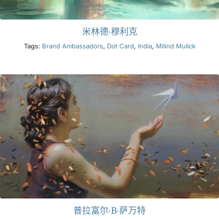
米林德·穆利克
Tags:
Brand Ambassadors
,
Dot Card
,
India
,
Milind Mulick
普拉富尔·B·萨万特