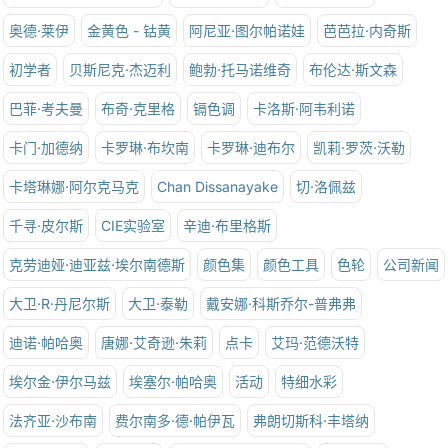
奥德·莱伊
金黄色 - 钴黄
阿尼亚·图尔帕诺娃
芭芭拉·内奇斯
初学者
贝斯尼克·杰迈利
鲍勃·托马诺维奇
布伦达·斯文森
巴菲·考夫曼
布奇·克里格
镉色调
卡洛斯·阿韦利诺
卡门·加德纳
卡罗琳·布坎南
卡罗琳·迪布尔
凯莉·罗茨·沃勒
卡塔琳娜·阿尔克马克
Chan Dissanayake
切·洛佩兹
千寻·皮尔斯
CIE实验室
辛迪·布里格斯
克劳迪娅·迪亚兹·埃尔南德斯
颜色集
颜色工具
色轮
公司新闻
大卫·R·丹尼尔斯
大卫·泰勒
戴安娜·科斯乔尔-普弗弗
迪诺·帕哈奥
唐娜·艾奇逊·朱莉
点卡
艾玛·范德沃特
埃尔金·伊尔马兹
埃塞尔·帕哈奥
活动
特细水彩
法齐亚·沙布南
费尔南多·德·帕伊瓦
弗朗切斯科·丰塔纳