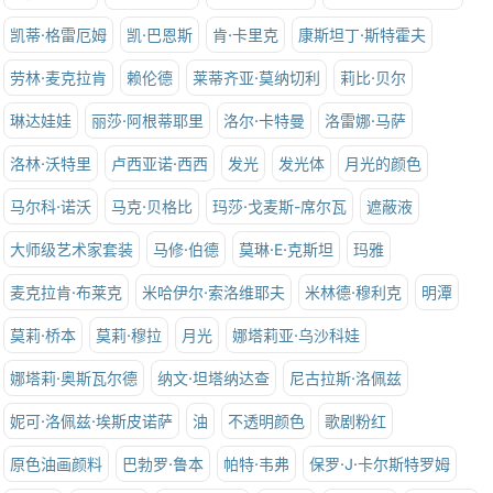
凯蒂·格雷厄姆
凯·巴恩斯
肯·卡里克
康斯坦丁·斯特霍夫
劳林·麦克拉肯
赖伦德
莱蒂齐亚·莫纳切利
莉比·贝尔
琳达娃娃
丽莎·阿根蒂耶里
洛尔·卡特曼
洛雷娜·马萨
洛林·沃特里
卢西亚诺·西西
发光
发光体
月光的颜色
马尔科·诺沃
马克·贝格比
玛莎·戈麦斯-席尔瓦
遮蔽液
大师级艺术家套装
马修·伯德
莫琳·E·克斯坦
玛雅
麦克拉肯·布莱克
米哈伊尔·索洛维耶夫
米林德·穆利克
明潭
莫莉·桥本
莫莉·穆拉
月光
娜塔莉亚·乌沙科娃
娜塔莉·奥斯瓦尔德
纳文·坦塔纳达查
尼古拉斯·洛佩兹
妮可·洛佩兹·埃斯皮诺萨
油
不透明颜色
歌剧粉红
原色油画颜料
巴勃罗·鲁本
帕特·韦弗
保罗·J·卡尔斯特罗姆