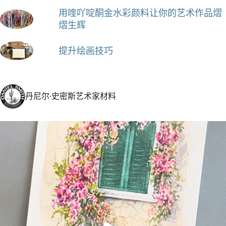
用喹吖啶酮金水彩颜料让你的艺术作品熠
熠生辉
提升绘画技巧
丹尼尔·史密斯艺术家材料