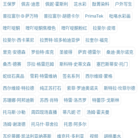
王保罗
佩吉·迪恩
佩妮·霍斯利
苝水彩
酞菁染料
户外写生
普拉富尔·B·萨万特
普拉富尔·胡德卡尔
PrimaTek
吡咯水彩画
喹吖啶酮
喹吖啶酮焦橙色
喹吖啶酮粉红
拉斐尔·皮塔
拉斐尔·西卡莱尼
拉贾特·班多帕迪亚伊
拉奎尔·福克
里克·安德森
罗伯特·库克
圣彼得
萨宾·德雷尔
桑迪·奥尔诺克
桑杰·德赛
莎拉·格雷厄姆
斯科特·史蒂文森
塞巴斯蒂安·托门
蛇纹石真品
雪莉·特雷维纳
签名系列
西尔维娅·蒙格
西尔维娅·特拉德
纯正苏打石
索菲·罗迪奥诺夫
斯特拉·坎菲尔德
苏珊娜·阿邦迪斯
苏西·肖特
特雷·洛杰罗
特蕾莎·戈斯林
托马斯·沙勒
周四现场直播
蒂凡妮·芒
汤姆·霍夫曼
汤姆·谢泼德
托马什·菲舍拉
托恩·阿多尔
瓦伦蒂娜·凯法利亚纳基斯
维克托·多利亚
视频
胡桃墨水