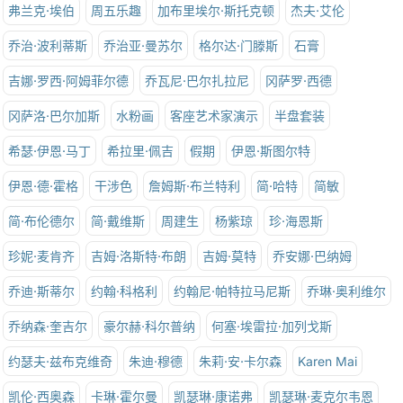
弗兰克·埃伯
周五乐趣
加布里埃尔·斯托克顿
杰夫·艾伦
乔治·波利蒂斯
乔治亚·曼苏尔
格尔达·门滕斯
石膏
吉娜·罗西·阿姆菲尔德
乔瓦尼·巴尔扎拉尼
冈萨罗·西德
冈萨洛·巴尔加斯
水粉画
客座艺术家演示
半盘套装
希瑟·伊恩·马丁
希拉里·佩吉
假期
伊恩·斯图尔特
伊恩·德·霍格
干涉色
詹姆斯·布兰特利
简·哈特
简敏
简·布伦德尔
简·戴维斯
周建生
杨紫琼
珍·海恩斯
珍妮·麦肯齐
吉姆·洛斯特·布朗
吉姆·莫特
乔安娜·巴纳姆
乔迪·斯蒂尔
约翰·科格利
约翰尼·帕特拉马尼斯
乔琳·奥利维尔
乔纳森·奎吉尔
豪尔赫·科尔普纳
何塞·埃雷拉·加列戈斯
约瑟夫·兹布克维奇
朱迪·穆德
朱莉·安·卡尔森
Karen Mai
凯伦·西奥森
卡琳·霍尔曼
凯瑟琳·康诺弗
凯瑟琳·麦克尔韦恩