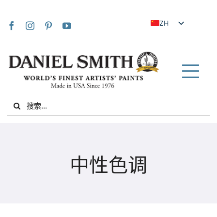
Skip
to
ZH
content
EN
JA
FR
Tog
IT
Nav
Search
DE
for:
ES
NL
家
UK
中性色调
VI
关于我们
ZH_TW
社区