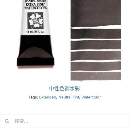
中性色调水彩
Tags:
Extended
,
Neutral Tint
,
Watercolor
Search
for: