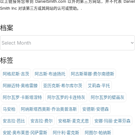
以上链接将您带到 DanielSmith.com 以外的第三方网站，并不代表 Danie
Smith Inc 对该第三方或其网站的认可或赞助。.
档案
标签
阿格尼斯·吉茨
阿古斯·布迪扬托
阿古斯蒂娜·费尔南德斯
阿赫迈特·奥格雷滕
亚历克斯·希尔库尔茨
艾莉森·平托
阿尔瓦罗·卡斯塔涅特
阿尔瓦罗的卡连特灰
阿尔瓦罗的壁画灰
马安柏
阿纳斯塔西奥斯·乔治奥普洛斯
安德斯·安德森
安吉拉·芭比
安吉拉·费尔
安格斯·麦克尤恩
安娜·玛丽·史蒂芬森
安妮·奥布莱恩·冈萨雷斯
阿什利·霍克斯
阿图尔·帕纳斯