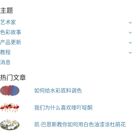
主题
艺术家
色彩故事
产品更新
教程
消息
热门文章
如何给水彩底料调色
我们为什么喜欢喹吖啶酮
凯·巴恩斯教你如何用白色油漆涂杜鹃花