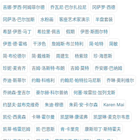
吉娜·罗西·阿姆菲尔德
乔瓦尼·巴尔扎拉尼
冈萨罗·西德
冈萨洛·巴尔加斯
水粉画
客座艺术家演示
半盘套装
希瑟·伊恩·马丁
希拉里·佩吉
假期
伊恩·斯图尔特
伊恩·德·霍格
干涉色
詹姆斯·布兰特利
简·哈特
简敏
简·布伦德尔
简·戴维斯
周建生
杨紫琼
珍·海恩斯
珍妮·麦肯齐
吉姆·洛斯特·布朗
吉姆·莫特
乔安娜·巴纳姆
乔迪·斯蒂尔
约翰·科格利
约翰尼·帕特拉马尼斯
乔琳·奥利维尔
乔纳森·奎吉尔
豪尔赫·科尔普纳
何塞·埃雷拉·加列戈斯
约瑟夫·兹布克维奇
朱迪·穆德
朱莉·安·卡尔森
Karen Mai
凯伦·西奥森
卡琳·霍尔曼
凯瑟琳·康诺弗
凯瑟琳·麦克尔韦恩
凯蒂·格雷厄姆
凯·巴恩斯
肯·卡里克
康斯坦丁·斯特霍夫