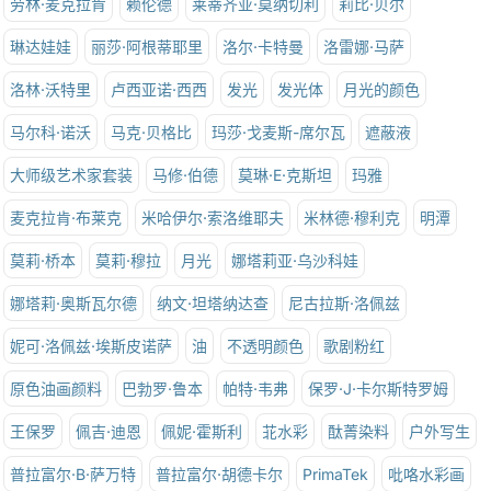
劳林·麦克拉肯
赖伦德
莱蒂齐亚·莫纳切利
莉比·贝尔
琳达娃娃
丽莎·阿根蒂耶里
洛尔·卡特曼
洛雷娜·马萨
洛林·沃特里
卢西亚诺·西西
发光
发光体
月光的颜色
马尔科·诺沃
马克·贝格比
玛莎·戈麦斯-席尔瓦
遮蔽液
大师级艺术家套装
马修·伯德
莫琳·E·克斯坦
玛雅
麦克拉肯·布莱克
米哈伊尔·索洛维耶夫
米林德·穆利克
明潭
莫莉·桥本
莫莉·穆拉
月光
娜塔莉亚·乌沙科娃
娜塔莉·奥斯瓦尔德
纳文·坦塔纳达查
尼古拉斯·洛佩兹
妮可·洛佩兹·埃斯皮诺萨
油
不透明颜色
歌剧粉红
原色油画颜料
巴勃罗·鲁本
帕特·韦弗
保罗·J·卡尔斯特罗姆
王保罗
佩吉·迪恩
佩妮·霍斯利
苝水彩
酞菁染料
户外写生
普拉富尔·B·萨万特
普拉富尔·胡德卡尔
PrimaTek
吡咯水彩画