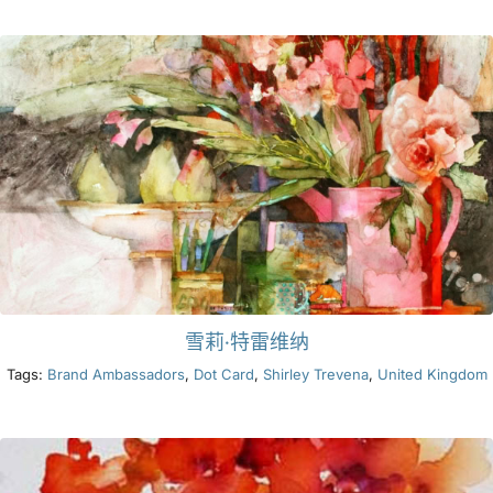
产品
活动
博客
资源
雪莉·特雷维纳
查找零售商
Tags:
Brand Ambassadors
,
Dot Card
,
Shirley Trevena
,
United Kingdom
联系我们
订阅