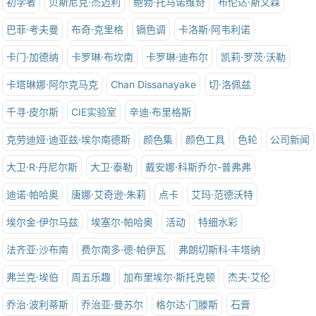
初学者
贝斯尼克·杰迈利
鲍勃·托马诺维奇
布伦达·斯文森
巴菲·考夫曼
布奇·克里格
镉色调
卡洛斯·阿韦利诺
卡门·加德纳
卡罗琳·布坎南
卡罗琳·迪布尔
凯莉·罗茨·沃勒
卡塔琳娜·阿尔克马克
Chan Dissanayake
切·洛佩兹
千寻·皮尔斯
CIE实验室
辛迪·布里格斯
克劳迪娅·迪亚兹·埃尔南德斯
颜色集
颜色工具
色轮
公司新闻
大卫·R·丹尼尔斯
大卫·泰勒
戴安娜·科斯乔尔-普弗弗
迪诺·帕哈奥
唐娜·艾奇逊·朱莉
点卡
艾玛·范德沃特
埃尔金·伊尔马兹
埃塞尔·帕哈奥
活动
特细水彩
法齐亚·沙布南
费尔南多·德·帕伊瓦
弗朗切斯科·丰塔纳
弗兰克·埃伯
周五乐趣
加布里埃尔·斯托克顿
杰夫·艾伦
乔治·波利蒂斯
乔治亚·曼苏尔
格尔达·门滕斯
石膏