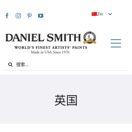
Skip
to
ZH
content
EN
JA
FR
Tog
IT
Nav
Search
DE
for:
ES
NL
家
UK
英国
VI
关于我们
ZH_TW
社区