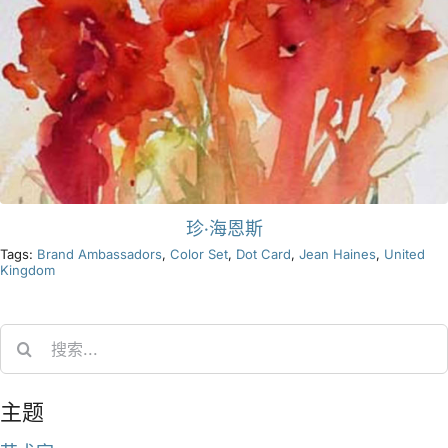
珍·海恩斯
Tags:
Brand Ambassadors
,
Color Set
,
Dot Card
,
Jean Haines
,
United
Kingdom
Search
for:
主题