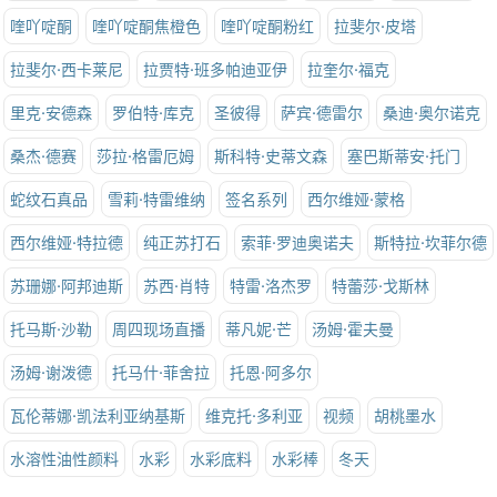
喹吖啶酮
喹吖啶酮焦橙色
喹吖啶酮粉红
拉斐尔·皮塔
拉斐尔·西卡莱尼
拉贾特·班多帕迪亚伊
拉奎尔·福克
里克·安德森
罗伯特·库克
圣彼得
萨宾·德雷尔
桑迪·奥尔诺克
桑杰·德赛
莎拉·格雷厄姆
斯科特·史蒂文森
塞巴斯蒂安·托门
蛇纹石真品
雪莉·特雷维纳
签名系列
西尔维娅·蒙格
西尔维娅·特拉德
纯正苏打石
索菲·罗迪奥诺夫
斯特拉·坎菲尔德
苏珊娜·阿邦迪斯
苏西·肖特
特雷·洛杰罗
特蕾莎·戈斯林
托马斯·沙勒
周四现场直播
蒂凡妮·芒
汤姆·霍夫曼
汤姆·谢泼德
托马什·菲舍拉
托恩·阿多尔
瓦伦蒂娜·凯法利亚纳基斯
维克托·多利亚
视频
胡桃墨水
水溶性油性颜料
水彩
水彩底料
水彩棒
冬天