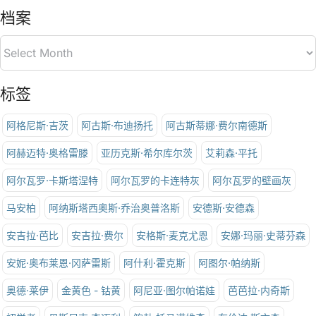
档案
标签
阿格尼斯·吉茨
阿古斯·布迪扬托
阿古斯蒂娜·费尔南德斯
阿赫迈特·奥格雷滕
亚历克斯·希尔库尔茨
艾莉森·平托
阿尔瓦罗·卡斯塔涅特
阿尔瓦罗的卡连特灰
阿尔瓦罗的壁画灰
马安柏
阿纳斯塔西奥斯·乔治奥普洛斯
安德斯·安德森
安吉拉·芭比
安吉拉·费尔
安格斯·麦克尤恩
安娜·玛丽·史蒂芬森
安妮·奥布莱恩·冈萨雷斯
阿什利·霍克斯
阿图尔·帕纳斯
奥德·莱伊
金黄色 - 钴黄
阿尼亚·图尔帕诺娃
芭芭拉·内奇斯