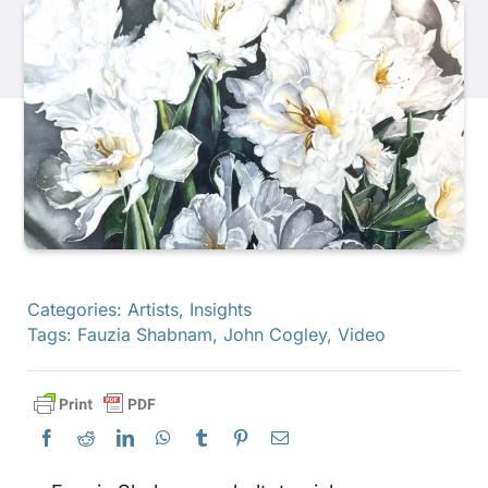
Produkte
Veranstaltungen
Blog
Ressourcen
Categories:
Artists
,
Insights
Tags:
Fauzia Shabnam
,
John Cogley
,
Video
Händler finden
Kontaktieren Sie uns
Abonnieren