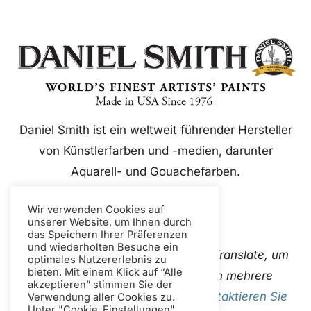
Daniel Smith ist ein weltweit führender Hersteller
von Künstlerfarben und -medien, darunter
Aquarell- und Gouachefarben.
Wir verwenden Cookies auf
unserer Website, um Ihnen durch
das Speichern Ihrer Präferenzen
und wiederholten Besuche ein
Diese Website verwendet Google Translate, um
optimales Nutzererlebnis zu
bieten. Mit einem Klick auf “Alle
Inhalte sofort und automatisch in mehrere
akzeptieren” stimmen Sie der
Sprachen zu übersetzen. Bitte
Kontaktieren Sie
Verwendung aller Cookies zu.
Unter "Cookie-Einstellungen"