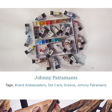
Produkte
Veranstaltungen
Blog
Ressourcen
Johnny Patramanis
Händler finden
Tags:
Brand Ambassadors
,
Dot Card
,
Greece
,
Johnny Patramanis
Kontaktieren Sie uns
Abonnieren