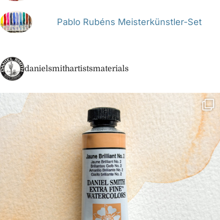
Pablo Rubéns Meisterkünstler-Set
danielsmithartistsmaterials