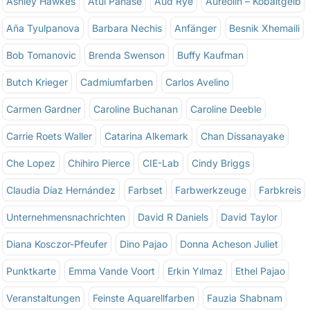
Ashley Hawkes
Atul Panase
Aud Rye
Aureolin – Kobaltgelb
Aña Tyulpanova
Barbara Nechis
Anfänger
Besnik Xhemaili
Bob Tomanovic
Brenda Swenson
Buffy Kaufman
Butch Krieger
Cadmiumfarben
Carlos Avelino
Carmen Gardner
Caroline Buchanan
Caroline Deeble
Carrie Roets Waller
Catarina Alkemark
Chan Dissanayake
Che Lopez
Chihiro Pierce
CIE-Lab
Cindy Briggs
Claudia Díaz Hernández
Farbset
Farbwerkzeuge
Farbkreis
Unternehmensnachrichten
David R Daniels
David Taylor
Diana Kosczor-Pfeufer
Dino Pajao
Donna Acheson Juliet
Punktkarte
Emma Vande Voort
Erkin Yılmaz
Ethel Pajao
Veranstaltungen
Feinste Aquarellfarben
Fauzia Shabnam