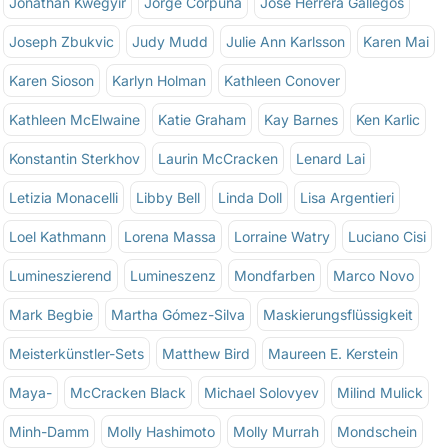
Jonathan Kwegyir
Jorge Corpuna
Jose Herrera Gallegos
Joseph Zbukvic
Judy Mudd
Julie Ann Karlsson
Karen Mai
Karen Sioson
Karlyn Holman
Kathleen Conover
Kathleen McElwaine
Katie Graham
Kay Barnes
Ken Karlic
Konstantin Sterkhov
Laurin McCracken
Lenard Lai
Letizia Monacelli
Libby Bell
Linda Doll
Lisa Argentieri
Loel Kathmann
Lorena Massa
Lorraine Watry
Luciano Cisi
Lumineszierend
Lumineszenz
Mondfarben
Marco Novo
Mark Begbie
Martha Gómez-Silva
Maskierungsflüssigkeit
Meisterkünstler-Sets
Matthew Bird
Maureen E. Kerstein
Maya-
McCracken Black
Michael Solovyev
Milind Mulick
Minh-Damm
Molly Hashimoto
Molly Murrah
Mondschein