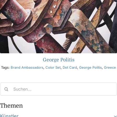
George Politis
Tags:
Brand Ambassadors
,
Color Set
,
Dot Card
,
George Politis
,
Greece
Search
for:
Themen
Künstler