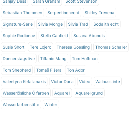
Sanjay Desai
Sarah Graham
Scott Stevenson
Sebastian Thommen
Serpentinenecht
Shirley Trevena
Signature-Serie
Silvia Monge
Silvia Trad
Sodalith echt
Sophie Rodionov
Stella Canfield
Susana Abundis
Susie Short
Tere Lojero
Theresa Goesling
Thomas Schaller
Donnerstags live
Tiffanie Mang
Tom Hoffman
Tom Shepherd
Tomáš Fišera
Ton Ador
Valentyna Kefalianakis
Victor Doria
Video
Walnusstinte
Wasserlösliche Ölfarben
Aquarell
Aquarellgrund
Wasserfarbenstifte
Winter