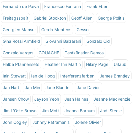
Fernando de Paiva
Francesco Fontana
Frank Eber
Freitagsspaß
Gabriel Stockton
Geoff Allen
George Politis
Georgien Mansur
Gerda Mentens
Gesso
Gina Rossi Armfield
Giovanni Balzarani
Gonzalo Cid
Gonzalo Vargas
GOUACHE
Gastkünstler-Demos
Halbe Pfannensets
Heather Ihn Martin
Hilary Page
Urlaub
Iain Stewart
Ian de Hoog
Interferenzfarben
James Brantley
Jan Hart
Jan Min
Jane Blundell
Jane Davies
Jansen Chow
Jayson Yeoh
Jean Haines
Jeanne MacKenzie
Jim L'Oste Brown
Jim Mott
Joanna Barnum
Jodi Steele
John Cogley
Johnny Patramanis
Jolene Olivier