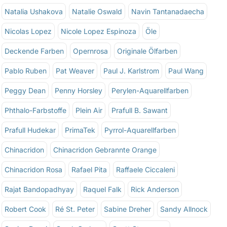
Natalia Ushakova
Natalie Oswald
Navin Tantanadaecha
Nicolas Lopez
Nicole Lopez Espinoza
Öle
Deckende Farben
Opernrosa
Originale Ölfarben
Pablo Ruben
Pat Weaver
Paul J. Karlstrom
Paul Wang
Peggy Dean
Penny Horsley
Perylen-Aquarellfarben
Phthalo-Farbstoffe
Plein Air
Prafull B. Sawant
Prafull Hudekar
PrimaTek
Pyrrol-Aquarellfarben
Chinacridon
Chinacridon Gebrannte Orange
Chinacridon Rosa
Rafael Pita
Raffaele Ciccaleni
Rajat Bandopadhyay
Raquel Falk
Rick Anderson
Robert Cook
Ré St. Peter
Sabine Dreher
Sandy Allnock