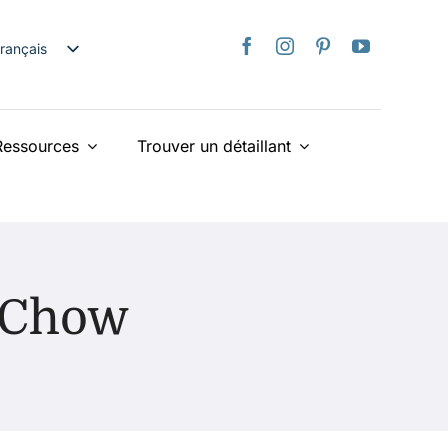
rançais
nglish
日本語
Ressources
Trouver un détaillant
taliano
Deutsch
spañol
ederlands
країнська
n Chow
iếng Việt
简体中文
繁體中文