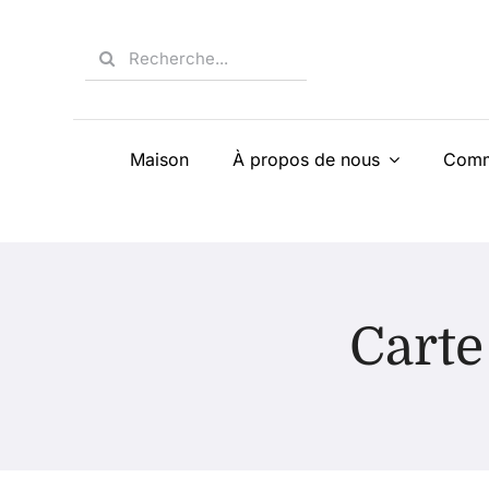
Skip
to
Search
content
for:
Maison
À propos de nous
Comm
Carte