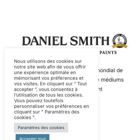
Nous utilisons des cookies sur
notre site web afin de vous offrir
Daniel Smith est un fabricant mondial de
une expérience optimale en
mémorisant vos préférences et
premier plan de peintures et de médiums
vos visites. En cliquant sur “ Tout
de qualité artistique, notamment
accepter ”, vous consentez à
l’utilisation de tous les cookies.
l'aquarelle et la gouache.
Vous pouvez toutefois
personnaliser vos préférences en
cliquant sur " Paramètres des
cookies ".
Paramètres des cookies
Accepter tout