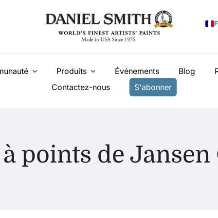
F
E
unauté
Produits
Événements
Blog
I
Contactez-nous
S'abonner
E
N
У
 à points de Janse
T