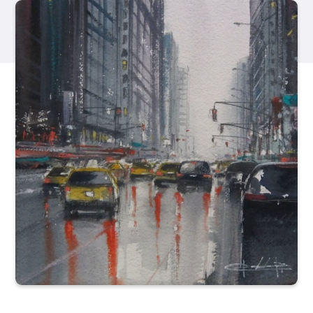
Produits
Événements
Blog
Ressources
Trouver un détaillant
Contactez-nous
S'abonner