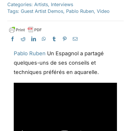
Categories:
Artists
,
Interviews
Tags:
Guest Artist Demos
,
Pablo Ruben
,
Video
Pablo Ruben
Un Espagnol a partagé
quelques-uns de ses conseils et
techniques préférés en aquarelle.