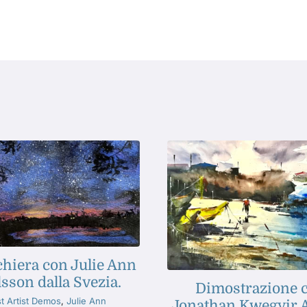
hiera con Julie Ann
sson dalla Svezia.
Dimostrazione 
t Artist Demos
,
Julie Ann
Jonathan Kwegyir 