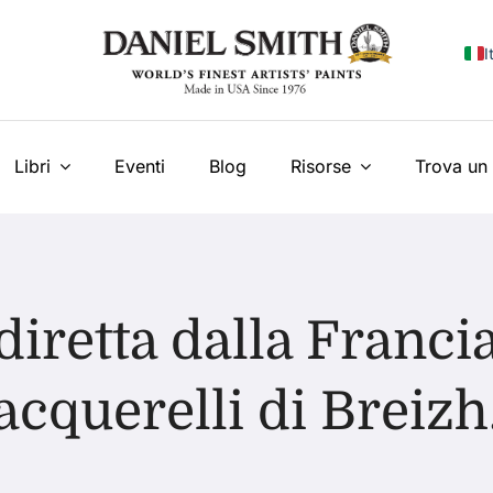
I
E
F
Libri
Eventi
Blog
Risorse
Trova un 
E
N
У
 diretta dalla Franci
T
acquerelli di Breizh