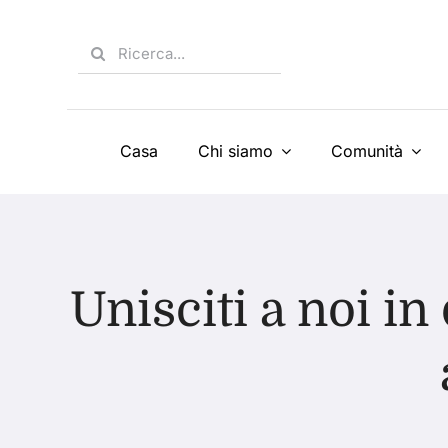
Skip
to
Search
content
for:
Casa
Chi siamo
Comunità
Unisciti a noi in