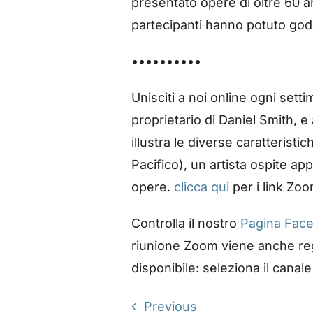
presentato opere di oltre 60 art
partecipanti hanno potuto goder
••••••••••
Unisciti a noi online ogni se
proprietario di Daniel Smith, e 
illustra le diverse caratteristi
Pacifico), un artista ospite a
opere.
clicca qui
per i link Zo
Controlla il nostro
Pagina Fac
riunione Zoom viene anche reg
disponibile: seleziona il cana
Previous