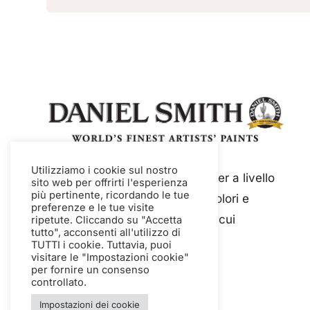
Utilizziamo i cookie sul nostro
Daniel Smith è un'azienda leader a livello
sito web per offrirti l'esperienza
più pertinente, ricordando le tue
mondiale nella produzione di colori e
preferenze e le tue visite
medium di qualità artistica, tra cui
ripetute. Cliccando su "Accetta
tutto", acconsenti all'utilizzo di
acquerelli e guazzo.
TUTTI i cookie. Tuttavia, puoi
visitare le "Impostazioni cookie"
per fornire un consenso
controllato.
Impostazioni dei cookie