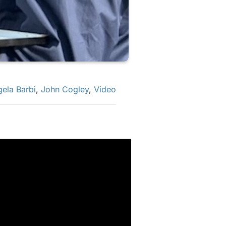
ela Barbi
,
John Cogley
,
Video