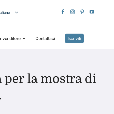
taliano
nglish
日本語
rançais
rivenditore
Contattaci
Iscriviti
Deutsch
spañol
ederlands
країнська
a per la mostra di
iếng Việt
简体中文
.
繁體中文