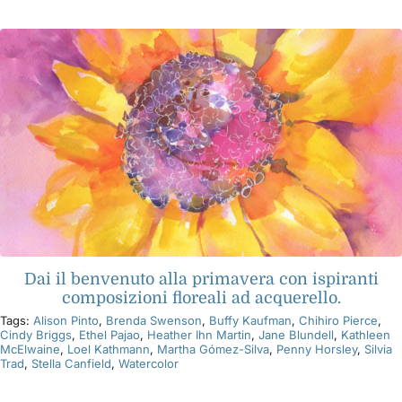
Libri
Eventi
Blog
Risorse
Dai il benvenuto alla primavera con ispiranti
Trova un rivenditore
composizioni floreali ad acquerello.
Tags:
Alison Pinto
,
Brenda Swenson
,
Buffy Kaufman
,
Chihiro Pierce
,
Cindy Briggs
,
Ethel Pajao
,
Heather Ihn Martin
,
Jane Blundell
,
Kathleen
Contattaci
McElwaine
,
Loel Kathmann
,
Martha Gómez-Silva
,
Penny Horsley
,
Silvia
Trad
,
Stella Canfield
,
Watercolor
Iscriviti