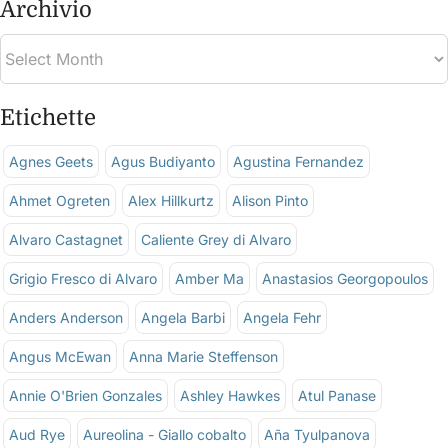
Archivio
Etichette
Agnes Geets
Agus Budiyanto
Agustina Fernandez
Ahmet Ogreten
Alex Hillkurtz
Alison Pinto
Alvaro Castagnet
Caliente Grey di Alvaro
Grigio Fresco di Alvaro
Amber Ma
Anastasios Georgopoulos
Anders Anderson
Angela Barbi
Angela Fehr
Angus McEwan
Anna Marie Steffenson
Annie O'Brien Gonzales
Ashley Hawkes
Atul Panase
Aud Rye
Aureolina - Giallo cobalto
Aña Tyulpanova