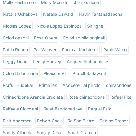
Molly Hashimoto
Molly Murrah
chiaro di luna
Natalia Ushakova
Natalie Oswald
Navin Tantanadaecha
Nicolas Lopez
Nicole Lopez Espinoza
Siringhe
Colori opachi
Rosa Opera
Colori ad olio originali
Pablo Ruben
Pat Weaver
Paolo J. Karlstrom
Paolo Wang
Peggy Dean
Penny Horsley
Acquerelli al perilene
Colori ftalocianina
Pleasure Air
Prafull B. Sawant
Prafull Hudekar
PrimaTek
Acquerelli al pirrolo
chinacridone
Chinacridone Arancia Bruciata
Rosa chinacridone
Rafael Pita
Raffaele Ciccolani
Rajat Bandopadhya
Raquel Falk
Rick Anderson
Robert Cook
Re San Pietro
Sabine Dreher
Sandy Allnock
Sanjay Desai
Sarah Graham