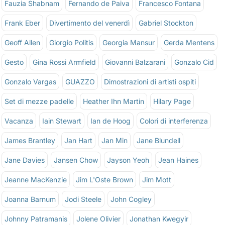
Fauzia Shabnam
Fernando de Paiva
Francesco Fontana
Frank Eber
Divertimento del venerdì
Gabriel Stockton
Geoff Allen
Giorgio Politis
Georgia Mansur
Gerda Mentens
Gesto
Gina Rossi Armfield
Giovanni Balzarani
Gonzalo Cid
Gonzalo Vargas
GUAZZO
Dimostrazioni di artisti ospiti
Set di mezze padelle
Heather Ihn Martin
Hilary Page
Vacanza
Iain Stewart
Ian de Hoog
Colori di interferenza
James Brantley
Jan Hart
Jan Min
Jane Blundell
Jane Davies
Jansen Chow
Jayson Yeoh
Jean Haines
Jeanne MacKenzie
Jim L'Oste Brown
Jim Mott
Joanna Barnum
Jodi Steele
John Cogley
Johnny Patramanis
Jolene Olivier
Jonathan Kwegyir