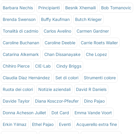
Barbara Nechis
Principianti
Besnik Xhemaili
Bob Tomanovic
Brenda Swenson
Buffy Kaufman
Butch Krieger
Tonalità di cadmio
Carlos Avelino
Carmen Gardner
Caroline Buchanan
Caroline Deeble
Carrie Roets Waller
Catarina Alkemark
Chan Dissanayake
Che Lopez
Chihiro Pierce
CIE-Lab
Cindy Briggs
Claudia Díaz Hernández
Set di colori
Strumenti colore
Ruota dei colori
Notizie aziendali
David R Daniels
Davide Taylor
Diana Kosczor-Pfeufer
Dino Pajao
Donna Acheson Juillet
Dot Card
Emma Vande Voort
Erkin Yılmaz
Ethel Pajao
Eventi
Acquerello extra fine