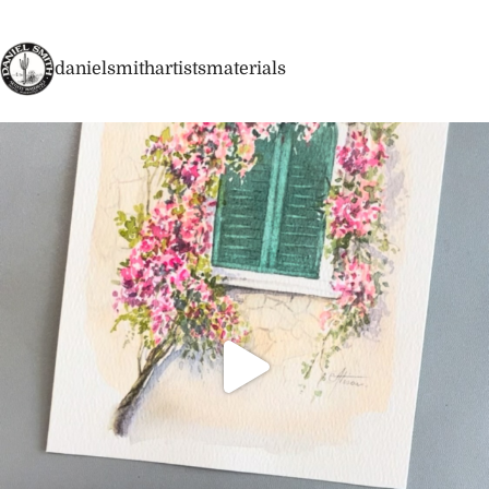
danielsmithartistsmaterials