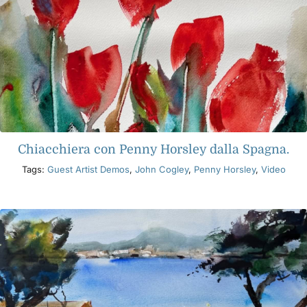
Chiacchiera con Penny Horsley dalla Spagna.
Tags:
Guest Artist Demos
,
John Cogley
,
Penny Horsley
,
Video