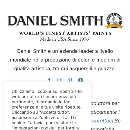
Daniel Smith è un'azienda leader a livello
mondiale nella produzione di colori e medium di
qualità artistica, tra cui acquerelli e guazzo.
Utilizziamo i cookie sul nostro sito
web per offrirti l'esperienza più
pertinente, ricordando le tue
Questo sito web utilizza Google Traduttore per
preferenze e le tue visite ripetute.
tradurre istantaneamente e automaticamente i
Cliccando su "Accetta tutto",
acconsenti all'utilizzo di TUTTI i
contenuti in più lingue. Per favore
contattaci
Se
cookie. Tuttavia, puoi visitare le
"Impostazioni cookie" per fornire
riscontri errori nelle traduzioni automatiche,