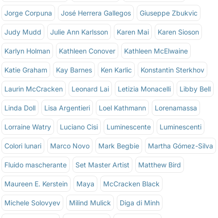
Jorge Corpuna
José Herrera Gallegos
Giuseppe Zbukvic
Judy Mudd
Julie Ann Karlsson
Karen Mai
Karen Sioson
Karlyn Holman
Kathleen Conover
Kathleen McElwaine
Katie Graham
Kay Barnes
Ken Karlic
Konstantin Sterkhov
Laurin McCracken
Leonard Lai
Letizia Monacelli
Libby Bell
Linda Doll
Lisa Argentieri
Loel Kathmann
Lorenamassa
Lorraine Watry
Luciano Cisi
Luminescente
Luminescenti
Colori lunari
Marco Novo
Mark Begbie
Martha Gómez-Silva
Fluido mascherante
Set Master Artist
Matthew Bird
Maureen E. Kerstein
Maya
McCracken Black
Michele Solovyev
Milind Mulick
Diga di Minh