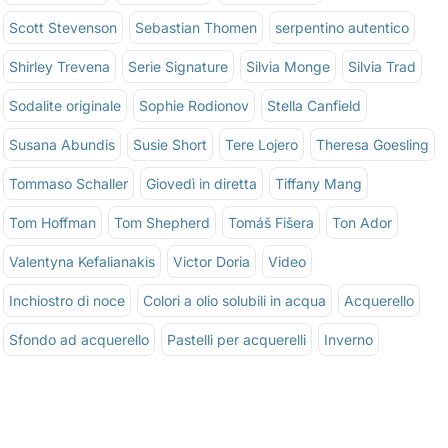
Scott Stevenson
Sebastian Thomen
serpentino autentico
Shirley Trevena
Serie Signature
Silvia Monge
Silvia Trad
Sodalite originale
Sophie Rodionov
Stella Canfield
Susana Abundis
Susie Short
Tere Lojero
Theresa Goesling
Tommaso Schaller
Giovedì in diretta
Tiffany Mang
Tom Hoffman
Tom Shepherd
Tomáš Fišera
Ton Ador
Valentyna Kefalianakis
Victor Doria
Video
Inchiostro di noce
Colori a olio solubili in acqua
Acquerello
Sfondo ad acquerello
Pastelli per acquerelli
Inverno