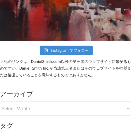
Instagram でフォロー
上記のリンクは、DanielSmith.com以外の第三者のウェブサイトに繋がる
のですが、Daniel Smith Inc.が当該第三者またはそのウェブサイトを推奨
たは後援していることを意味するものではありません。.
アーカイブ
タグ