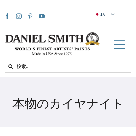
Skip
to
JA
content
EN
FR
IT
Tog
DE
Nav
Search
ES
for:
NL
UK
家
VI
本物のカイヤナイト
ZH
私たちについて
ZH_TW
コミュニティ