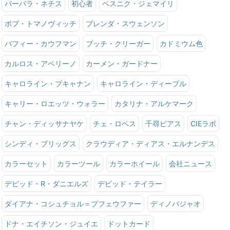
バーバラ・ネチス
初心者
ベスニク・ジェマイリ
ボブ・トマノヴィッチ
ブレンダ・スウェンソン
バフィー・カウフマン
ブッチ・クリーガー
カドミウム色
カルロス・アベリーノ
カーメン・ガードナー
キャロライン・ブキャナン
キャロライン・ディーブル
キャリー・ロエッツ・ウォラー
カタリナ・アルケマーク
チャン・ディッサナヤケ
チェ・ロペス
千尋ピアス
CIEラボ
シンディ・ブリッグス
クラウディア・ディアス・エルナンデス
カラーセット
カラーツール
カラーホイール
会社ニュース
デビッド・R・ダニエルズ
デビッド・テイラー
ダイアナ・コシュチョル＝プフェウファー
ディノパジャオ
ドナ・エイチソン・ジュイエ
ドットカード