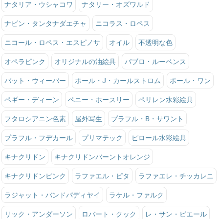
ナタリア・ウシャコワ
ナタリー・オズワルド
ナビン・タンタナダエチャ
ニコラス・ロペス
ニコール・ロペス・エスピノサ
オイル
不透明な色
オペラピンク
オリジナルの油絵具
パブロ・ルーベンス
パット・ウィーバー
ポール・J・カールストロム
ポール・ワン
ペギー・ディーン
ペニー・ホースリー
ペリレン水彩絵具
フタロシアニン色素
屋外写生
プラフル・B・サワント
プラフル・フデカール
プリマテック
ピロール水彩絵具
キナクリドン
キナクリドンバーントオレンジ
キナクリドンピンク
ラファエル・ピタ
ラファエレ・チッカレニ
ラジャット・バンドパディヤイ
ラケル・ファルク
リック・アンダーソン
ロバート・クック
レ・サン・ピエール