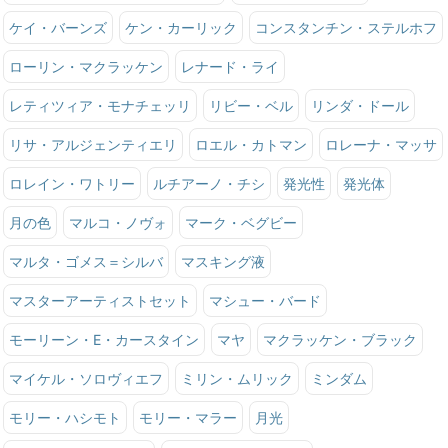
ケイ・バーンズ
ケン・カーリック
コンスタンチン・ステルホフ
ローリン・マクラッケン
レナード・ライ
レティツィア・モナチェッリ
リビー・ベル
リンダ・ドール
リサ・アルジェンティエリ
ロエル・カトマン
ロレーナ・マッサ
ロレイン・ワトリー
ルチアーノ・チシ
発光性
発光体
月の色
マルコ・ノヴォ
マーク・ベグビー
マルタ・ゴメス＝シルバ
マスキング液
マスターアーティストセット
マシュー・バード
モーリーン・E・カースタイン
マヤ
マクラッケン・ブラック
マイケル・ソロヴィエフ
ミリン・ムリック
ミンダム
モリー・ハシモト
モリー・マラー
月光