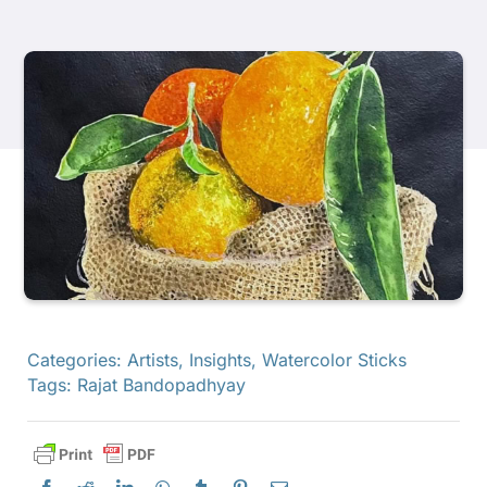
Producten
Evenementen
Blog
Bronnen
Vind een winkel
Categories:
Artists
,
Insights
,
Watercolor Sticks
Tags:
Rajat Bandopadhyay
Neem contact met ons op
Abonneren