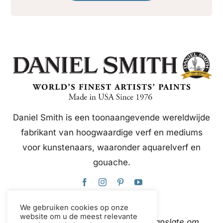
Daniel Smith is een toonaangevende wereldwijde
fabrikant van hoogwaardige verf en mediums
voor kunstenaars, waaronder aquarelverf en
gouache.
We gebruiken cookies op onze
website om u de meest relevante
Deze website gebruikt Google Translate om