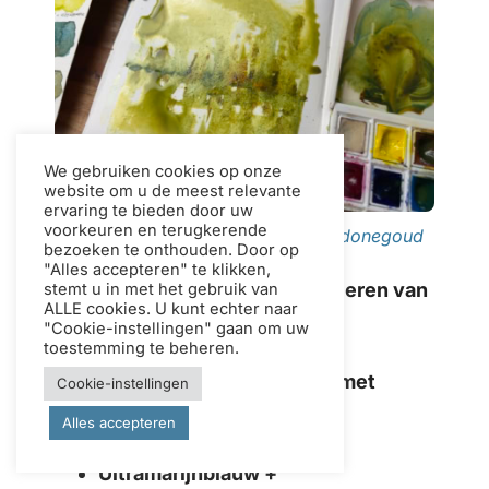
We gebruiken cookies op onze
website om u de meest relevante
ervaring te bieden door uw
voorkeuren en terugkerende
Hemelsblauw, chroom + quinacridonegoud
bezoeken te onthouden. Door op
"Alles accepteren" te klikken,
Mengrecepten voor het granuleren van
stemt u in met het gebruik van
ALLE cookies. U kunt echter naar
groenten
"Cookie-instellingen" gaan om uw
toestemming te beheren.
1. Diep bosgroen (Sfeervol en met
Cookie-instellingen
textuur)
Alles accepteren
Ultramarijnblauw +