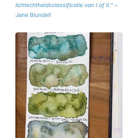
lichtechtheidsclassificatie van I of II.”
–
Jane Blundell