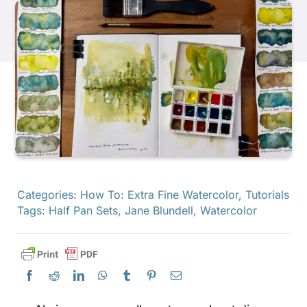
Producten
Evenementen
Blog
Bronnen
Categories:
How To: Extra Fine Watercolor
,
Tutorials
Tags:
Half Pan Sets
,
Jane Blundell
,
Watercolor
Vind een winkel
Neem contact met ons op
Abonneren