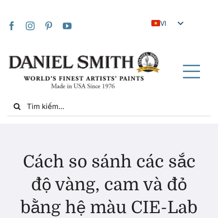
Skip
to
VI
content
EN
JA
FR
Tog
IT
Nav
Search
DE
for:
ES
NL
Trang chủ
UK
Cách so sánh các sắc
ZH
Về chúng tôi
độ vàng, cam và đỏ
ZH_TW
bằng hệ màu CIE-Lab
Cộng đồng